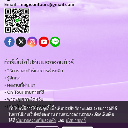
ไทย | แท่งหินสามเกลอ | แพพักใน
Email :
magicontours@gmail.com
เขื่อนเชี่ยวหลาน | น้ำตกบางหอย | ชม
พระอาทิตย์ตกยามเย็น | นั่งเรือชม
หมอกยามเช้าเขื่อนเชี่ยวหลาน |
อ.เมืองสุราษฎร์ | ร้านบ้านบนเขาวิว
สวย | เดินเล่นชมเมืองยามเย็น ชมวิว
บรรยากาศแม่น้ำตาปี ณ สะพานนริศ
| ถนนคนเดินตลาดศาลเจ้า | พระบรม
ธาตุไชยา | ไข่เค็มไชยา | สวนนายดำ
ทัวร์มั่นใจไปกับเมจิกออนทัวร์
เมืองส้วมแปลก | จ.เพชรบุรี |
• วิธีการจองทัวร์และการชำระเงิน
กรุงเทพฯ
• รู้จักเรา
• ผลงานที่ผ่านมา
• On Tour รายการทีวี
• พาตะลุยเกาะไต้หวัน
• เชียงใหม่เมืองมหัศจรรย์
เว็บไซต์นี้มีการใช้งานคุกกี้ เพื่อเพิ่มประสิทธิภาพและประสบการณ์ที่ดี
ในการใช้งานเว็บไซต์ของท่าน ท่านสามารถอ่านรายละเอียดเพิ่มเติม
ได้ที่
นโยบายความเป็นส่วนตัว
และ
นโยบายคุกกี้