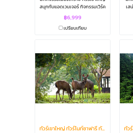
สนุกกับแอดเวนเจอร์ กิจกรรมเวิร์ค
เสน
ชอป 3D2N (VAN) | โปรแกรมทัวร์
ไม่เ
฿6,999
เขาใหญ่ ทัวร์เขาใหญ่ ทัวร์โคราช
ทัว
เปรียบเทียบ
ทัวร์เขาใหญ่ เน้นเครื่องเล่นแอด
ให
เวนเจอร์ กิจกรรมเวิร์คชอป 3วัน
ปร
2คืน | อ.ปากช่อง นครราชสีมา |
อ.
ผจญภัยกับกิจกรรมแอดเวนเจอร์
เขาใหญ่ | ขับรถ ATV, Jet Rider,
อา
จักรยานน้ำ, ยิงปืนโบราณ,
ไม้ส
Paintball เป้านิ่ง, เลเซอร์เคมส์,
Si
ยิงธนู,ทำสบู่เหลว, ปั้นดิน, ทำเทียน
ฟาร
เจล, เพ้นท์กระถาง, เที่ยวชมฟาร์ม
แกะ+กระต่าย และทำก้อนเห็ด |
รีสอร์ทสไตล์คาวบอยซิตี้ | ตลาด
ไนท์พลาซ่าปากช่อง | วัดบุญราศี นิ
โคลาส บุญเกิด | โบสถ์คริสต์แห่ง
เดียวในเขาใหญ่ | วัดป่าภูหายหลง |
ทัวร์เขาใหญ่ ทัวร์ไนท์ซาฟารี ทัวร์เขาใหญ่ 3วัน2คืน โคราช นครราชสีมา | ทัวร์เขาใหญ่ Night Safary ทัวร์อุทยานแห่งชาติเขาใหญ่ โคราช อ.ปากช่อง จ.นครราชสีมา
Workshop ทำงานศิลป์ ชมวิวเขา |