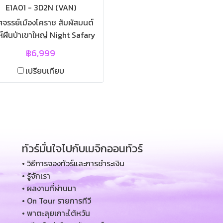
E1A01 - 3D2N (VAN)
ศจรรย์เมืองโคราช สัมผัสมนต์
ห์ผืนป่าเขาใหญ่ Night Safary
2N (VAN) | โปรแกรมทัวร์เขา
฿6,999
 ทัวร์เขาใหญ่ ทัวร์โคราช ทัวร์
เปรียบเทียบ
าใหญ่ 3วัน 2คืน | อ.ปากช่อง
าชสีมา | ไร่ทองสมบูรณ์คลับ |
ธอุทยานอาณาจักรหลวงปู่ทวด
วนดอกไม้สัปปายะ | อุทยานแห่ง
าติเขาใหญ่ | เส้นทางศึกษา
มชาติน้ำตกกองแก้ว | น้ำตกผา
ทัวร์มั่นใจไปกับเมจิกออนทัวร์
ล้วยไม้ | น้ำตกเหวสุวัต | ผา
มใจ | ผาเดียวดาย | ทุ่งหนอง
• วิธีการจองทัวร์และการชำระเงิน
ักชี | Night Safary | ฟาร์ม
• รู้จักเรา
ัย | ไร่สุวรรณ | วัดเทพพิทักษ์
• ผลงานที่ผ่านมา
ุณณาราม | ตลาดมวกเหล็ก |
• On Tour รายการทีวี
• พาตะลุยเกาะไต้หวัน