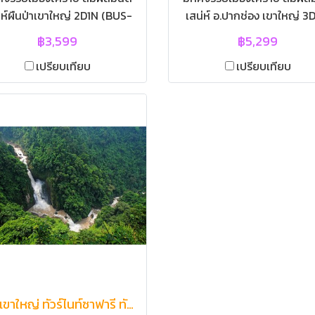
่ห์ผืนป่าเขาใหญ่ 2D1N (BUS-
เสน่ห์ อ.ปากช่อง เขาใหญ่ 3
ข้าอช.) | โปรแกรมทัวร์เขาใหญ่
(BUS-ไม่เข้าอช.) | โปรแกรมท
฿3,599
฿5,299
ร์เขาใหญ่ ทัวร์โคราช ทัวร์เขา
เขาใหญ่ ทัวร์เขาใหญ่ ทัวร์โ
เปรียบเทียบ
เปรียบเทียบ
ญ่ 2วัน 1คืน ทัวร์เขาใหญ่ทริป
3วัน 2คืน | อ.ปากช่อง นครรา
ะหยัด ทัวร์เขาใหญ่ราคาถูก |
| ไร่ทองสมบูรณ์คลับ | เขาให
ปากช่อง นครราชสีมา | ไร่ทอง
นอราม่าฟาร์ม | พุทธอุทยา
สมบูรณ์คลับ | พุทธอุทยาน
อาณาจักรหลวงปู่ทวด | สวน
ณาจักรหลวงปู่ทวด | สวนดอก
ไม้สัปปายะ | ฟาร์มโชคชัย | ไ
ัปปายะ | The Park Khaoyai -
สุวรรณ | วัดเทพพิทักษ์ปุณณ
lver Cafe - Rin's Secrets |
| ตลาดมวกเหล็ก |
์มโชคชัย | ไร่สุวรรณ | วัดเทพ
พิทักษ์ปุณณาราม |
ทัวร์เขาใหญ่ ทัวร์ไนท์ซาฟารี ทัวร์เขาใหญ่ 3วัน2คืน โคราช นครราชสีมา | ทัวร์เขาใหญ่ Night Safary ทัวร์อุทยานแห่งชาติเขาใหญ่ โคราช อ.ปากช่อง จ.นครราชสีมา