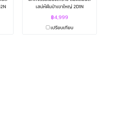
D2N
เสน่ห์ผืนป่าเขาใหญ่ 2D1N
ัวร์
(VAN/BUS-เข้าอช.) | โปรแกรม
฿4,999
คราช
ทัวร์เขาใหญ่ ทัวร์เขาใหญ่ ทัวร์
เปรียบเทียบ
ชสีมา
โคราช ทัวร์เขาใหญ่ 2วัน 1คืน |
ญ่พา
อ.ปากช่อง นครราชสีมา | ไร่ทอง
น
สมบูรณ์คลับ | พุทธอุทยาน
ดอก
อาณาจักรหลวงปู่ทวด | สวนดอก
ร่
ไม้สัปปายะ | อุทยานแห่งชาติเขา
าราม
ใหญ่ | น้ำตกเหวสุวัต | ผาตรอมใจ |
ผาเดียวดาย | ฟาร์มโชคชัย | ไร่
สุวรรณ | วัดเทพพิทักษ์ปุณณาราม
|