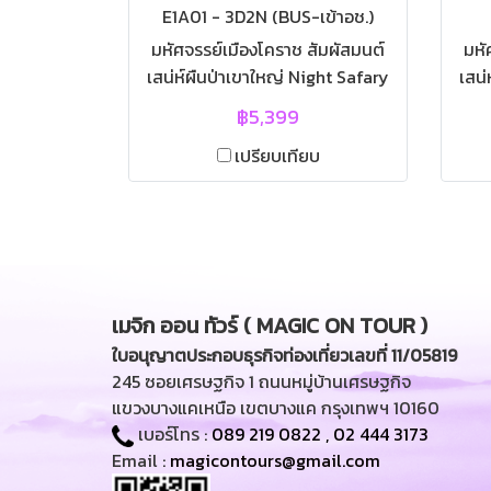
E1A01 - 3D2N (BUS-เข้าอช.)
กิจกรรมแอดเวนเจอร์ ปั่นจักรยาน
มหัศจรรย์เมืองโคราช สัมผัสมนต์
มหั
ลอยฟ้า vs ชิงช้าสวิง | สนุกกับ
เสน่ห์ผืนป่าเขาใหญ่ Night Safary
เสน่
กิจกรรมย้อนวัยยุค 80s - 90s |
3D2N (BUS) | โปรแกรมทัวร์เขา
3D
รีสอร์ทสไตล์บาหลี | ฟาร์มโชคชัย |
฿5,399
ใหญ่ ทัวร์เขาใหญ่ ทัวร์โคราช ทัวร์
ใหญ่
ไร่สุวรรณ | วัดเทพพิทักษ์ปุณณา
เปรียบเทียบ
เขาใหญ่ 3วัน 2คืน | อ.ปากช่อง
เข
ราม | ช้อปปิ้งของฝาก อ.มวกเหล็ก |
นครราชสีมา | ไร่ทองสมบูรณ์คลับ |
นครร
พุทธอุทยานอาณาจักรหลวงปู่ทวด
พุท
| สวนดอกไม้สัปปายะ | อุทยานแห่ง
| ส
ชาติเขาใหญ่ | น้ำตกเหวสุวัต | ผา
ช
ตรอมใจ | ผาเดียวดาย | ทุ่งหนอง
ธรร
เมจิก ออน ทัวร์ ( MAGIC ON TOUR )
ผักชี | Night Safary | ฟาร์ม
ก
โชคชัย | ไร่สุวรรณ | วัดเทพพิทักษ์
ตรอ
ใบอนุญาตประกอบธุรกิจท่องเที่ยวเลขที่ 11/05819
ปุณณาราม | ตลาดมวกเหล็ก |
ผ
245 ซอยเศรษฐกิจ 1 ถนนหมู่บ้านเศรษฐกิจ
โชคช
แขวงบางแคเหนือ เขตบางแค กรุงเทพฯ 10160
ป
เบอร์โทร :
089 219 0822
,
02 444 3173
Email :
magicontours@gmail.com