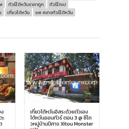
าพ
ทัวร์ไต้หวันราคาถูก
ทัวร์ไทเป
น
เที่ยวไต้หวัน
แพ คเกจทัวร์ไต้หวัน
อง
เที่ยวไต้หวันอิสระด้วยตัวเอง
ตะ
ไต้หวันออนทัวร์ ตอน 3 @ ซีโถ
็ต
วหมู่บ้านปีศาจ Xitou Monster