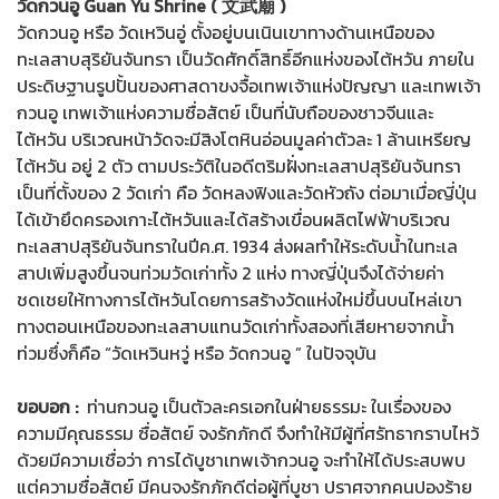
วัดกวนอู Guan Yu Shrine ( 文武廟 )
วัดกวนอู หรือ วัดเหวินอู่ ตั้งอยู่บนเนินเขาทางด้านเหนือของ
ทะเลสาบสุริยันจันทรา เป็นวัดศักดิ์สิทธิ์อีกแห่งของไต้หวัน ภายใน
ประดิษฐานรูปปั้นของศาสดาขงจื้อเทพเจ้าแห่งปัญญา และเทพเจ้า
กวนอู เทพเจ้าแห่งความซื่อสัตย์ เป็นที่นับถือของชาวจีนและ
ไต้หวัน บริเวณหน้าวัดจะมีสิงโตหินอ่อนมูลค่าตัวละ 1 ล้านเหรียญ
ไต้หวัน อยู่ 2 ตัว ตามประวัติในอดีตริมฝั่งทะเลสาปสุริยันจันทรา
เป็นที่ตั้งของ 2 วัดเก่า คือ วัดหลงฟิงและวัดหัวถัง ต่อมาเมื่อญี่ปุ่น
ได้เข้ายึดครองเกาะไต้หวันและได้สร้างเขื่อนผลิตไฟฟ้าบริเวณ
ทะเลสาปสุริยันจันทราในปีค.ศ. 1934 ส่งผลทำให้ระดับน้ำในทะเล
สาปเพิ่มสูงขึ้นจนท่วมวัดเก่าทั้ง 2 แห่ง ทางญี่ปุ่นจึงได้จ่ายค่า
ชดเชยให้ทางการไต้หวันโดยการสร้างวัดแห่งใหม่ขึ้นบนไหล่เขา
ทางตอนเหนือของทะเลสาบแทนวัดเก่าทั้งสองที่เสียหายจากน้ำ
ท่วมซึ่งก็คือ “วัดเหวินหวู่ หรือ วัดกวนอู ” ในปัจจุบัน
ขอบอก :
ท่านกวนอู เป็นตัวละครเอกในฝ่ายธรรมะ ในเรื่องของ
ความมีคุณธรรม ซื่อสัตย์ จงรักภักดี จึงทำให้มีผู้ที่ศรัทธากราบไหว้
ด้วยมีความเชื่อว่า การได้บูชาเทพเจ้ากวนอู จะทำให้ได้ประสบพบ
แต่ความซื่อสัตย์ มีคนจงรักภักดีต่อผู้ที่บูชา ปราศจากคนปองร้าย