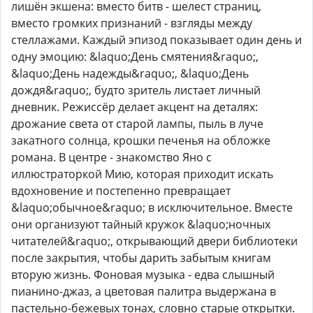
лишён экшена: вместо битв - шелест страниц,
вместо громких признаний - взгляды между
стеллажами. Каждый эпизод показывает один день и
одну эмоцию: &laquo;День смятения&raquo;,
&laquo;День надежды&raquo;, &laquo;День
дождя&raquo;, будто зритель листает личный
дневник. Режиссёр делает акцент на деталях:
дрожание света от старой лампы, пыль в луче
закатного солнца, крошки печенья на обложке
романа. В центре - знакомство Яно с
иллюстраторкой Мию, которая приходит искать
вдохновение и постепенно превращает
&laquo;обычное&raquo; в исключительное. Вместе
они организуют тайный кружок &laquo;ночных
читателей&raquo;, открывающий двери библиотеки
после закрытия, чтобы дарить забытым книгам
вторую жизнь. Фоновая музыка - едва слышный
пианино-джаз, а цветовая палитра выдержана в
пастельно-бежевых тонах, словно старые открытки.