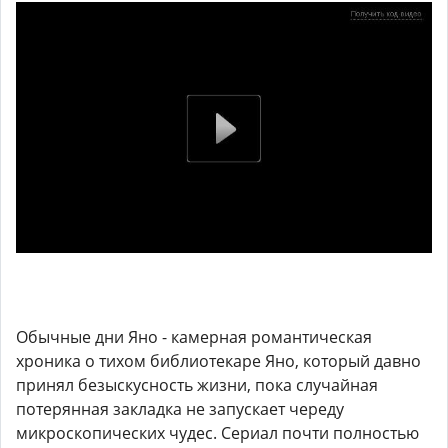
Обычные дни Яно - камерная романтическая
хроника о тихом библиотекаре Яно, который давно
принял безыскусность жизни, пока случайная
потерянная закладка не запускает череду
микроскопических чудес. Сериал почти полностью