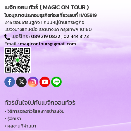
เมจิก ออน ทัวร์ ( MAGIC ON TOUR )
ใบอนุญาตประกอบธุรกิจท่องเที่ยวเลขที่ 11/05819
245 ซอยเศรษฐกิจ 1 ถนนหมู่บ้านเศรษฐกิจ
แขวงบางแคเหนือ เขตบางแค กรุงเทพฯ 10160
เบอร์โทร :
089 219 0822
,
02 444 3173
Email :
magicontours@gmail.com
ทัวร์มั่นใจไปกับเมจิกออนทัวร์
• วิธีการจองทัวร์และการชำระเงิน
• รู้จักเรา
• ผลงานที่ผ่านมา