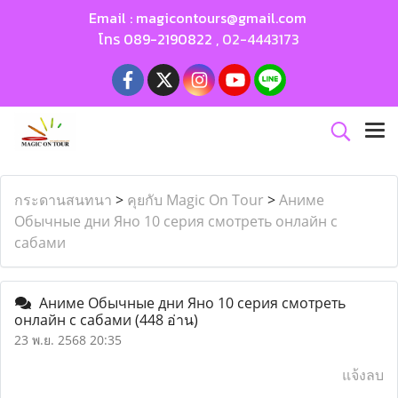
Email :
magicontours@gmail.com
โทร
089-2190822
,
02-4443173
กระดานสนทนา
>
คุยกับ Magic On Tour
>
Аниме
Обычные дни Яно 10 серия смотреть онлайн с
сабами
Аниме Обычные дни Яно 10 серия смотреть
онлайн с сабами
(448 อ่าน)
23 พ.ย. 2568 20:35
แจ้งลบ