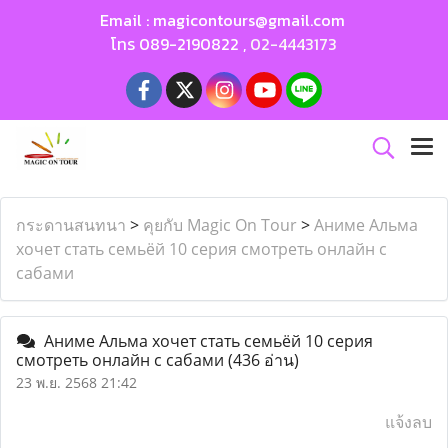
Email :
magicontours@gmail.com
โทร
089-2190822
,
02-4443173
กระดานสนทนา
>
คุยกับ Magic On Tour
>
Аниме Альма
хочет стать семьёй 10 серия смотреть онлайн с
сабами
Аниме Альма хочет стать семьёй 10 серия
смотреть онлайн с сабами
(436 อ่าน)
23 พ.ย. 2568 21:42
แจ้งลบ