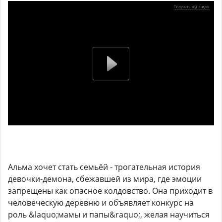
Альма хочет стать семьёй - трогательная история
девочки-демона, сбежавшей из мира, где эмоции
запрещены как опасное колдовство. Она приходит в
человеческую деревню и объявляет конкурc на
роль &laquo;мамы и папы&raquo;, желая научиться