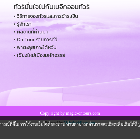
ทัวร์มั่นใจไปกับเมจิกออนทัวร์
• วิธีการจองทัวร์และการชำระเงิน
• รู้จักเรา
• ผลงานที่ผ่านมา
• On Tour รายการทีวี
• พาตะลุยเกาะไต้หวัน
• เชียงใหม่เมืองมหัศจรรย์
Copy right by magic-ontours.com
Powered by
MakeWebEasy.com
บการณ์ที่ดีในการใช้งานเว็บไซต์ของท่าน ท่านสามารถอ่านรายละเอียดเพิ่มเติมได้ที่