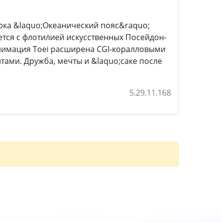
арка &laquo;Океанический пояс&raquo;
ется с флотилией искусственных Посейдон-
нимация Toei расширена CGI-коралловыми
ами. Дружба, мечты и &laquo;саке после
5.29.11.168