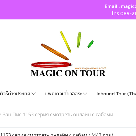
Email :
magic
โทร
089-2
ทัวร์ต่างประเทศ
แพคเกจเที่ยวอิสระ
Inbound Tour (Th
 Ван Пис 1153 серия смотреть онлайн с сабами
1153 серия смотреть онлайн с сабами
(442 อ่าน)