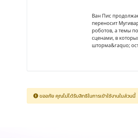
Ван Пис продолжае
переносит Мугивар
роботов, а темы п
сценами, в которы
шторма&raquo; ос
ขออภัย คุณไม่ได้รับสิทธิในการเข้าใช้งานในส่วนนี้