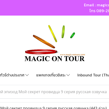
Email :
magic
โทร
089-2
ทัวร์ต่างประเทศ
แพคเกจเที่ยวอิสระ
Inbound Tour (Th
й эпизод Мой секрет провидца 9 серия русская озвучка
Мой секрет провидца 9 серия русская озвучка
(443 อ่าน)