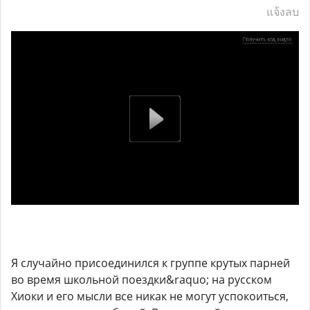
แจ้งลบ
Я случайно присоединился к группе крутых парней
во время школьной поездки&raquo; на русском
Хиоки и его мысли все никак не могут успокоиться,