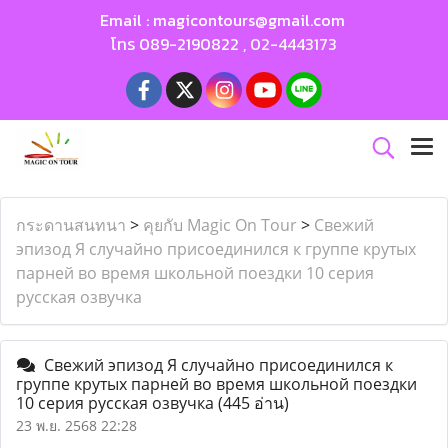
Email :
magicontours@gmail.com
โทร
089-2190822
,
02-4443173
กระดานสนทนา
>
คุยกับ Magic On Tour
>
Свежий
эпизод Я случайно присоединился к группе крутых
парней во время школьной поездки 10 серия
русская озвучка
Свежий эпизод Я случайно присоединился к
группе крутых парней во время школьной поездки
10 серия русская озвучка
(445 อ่าน)
23 พ.ย. 2568 22:28