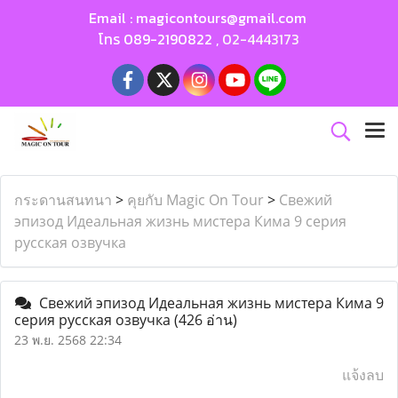
Email :
magicontours@gmail.com
โทร
089-2190822
,
02-4443173
กระดานสนทนา
>
คุยกับ Magic On Tour
>
Свежий
эпизод Идеальная жизнь мистера Кима 9 серия
русская озвучка
Свежий эпизод Идеальная жизнь мистера Кима 9
серия русская озвучка
(426 อ่าน)
23 พ.ย. 2568 22:34
แจ้งลบ