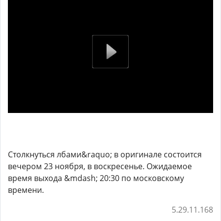
Столкнуться лбами&raquo; в оригинале состоится
вечером 23 ноября, в воскресенье. Ожидаемое
время выхода &mdash; 20:30 по московскому
времени.
5.29.11.168