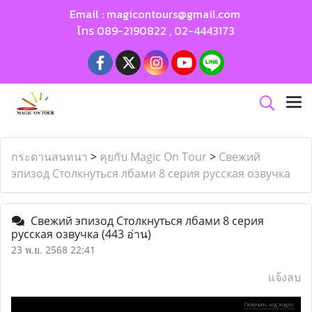
Email :
magicontours@gmail.com
โทร
089-2190822
,
02-4443173
กระดานสนทนา
>
คุยกับ Magic On Tour
>
Свежий
эпизод Столкнуться лбами 8 серия русская озвучка
Свежий эпизод Столкнуться лбами 8 серия
русская озвучка
(443 อ่าน)
23 พ.ย. 2568 22:41
แจ้งลบ