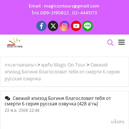
Email :
magicontours@gmail.com
โทร
089-2190822
,
02-4443173
กระดานสนทนา
>
คุยกับ Magic On Tour
>
Свежий
эпизод Богиня благословит тебя от смерти 6 серия
русская озвучка
Свежий эпизод Богиня благословит тебя от
смерти 6 серия русская озвучка
(428 อ่าน)
23 พ.ย. 2568 22:48
แจ้งลบ