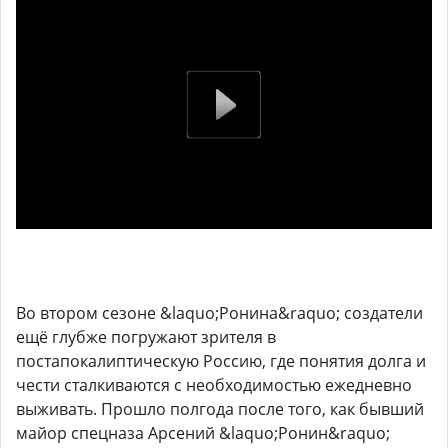
Во втором сезоне &laquo;Ронина&raquo; создатели
ещё глубже погружают зрителя в
постапокалиптическую Россию, где понятия долга и
чести сталкиваются с необходимостью ежедневно
выживать. Прошло полгода после того, как бывший
майор спецназа Арсений &laquo;Ронин&raquo;