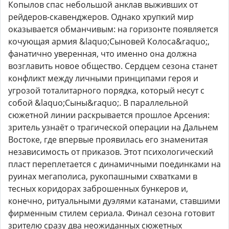
Копылов спас небольшой анклав выживших от
рейдеров-скавенджеров. Однако хрупкий мир
оказывается обманчивым: на горизонте появляется
кочующая армия &laquo;Сыновей Колоса&raquo;,
фанатично уверенная, что именно она должна
возглавить новое общество. Сердцем сезона станет
конфликт между личными принципами героя и
угрозой тоталитарного порядка, который несут с
собой &laquo;Сыны&raquo;. В параллельной
сюжетной линии раскрывается прошлое Арсения:
зритель узнаёт о трагической операции на Дальнем
Востоке, где впервые проявилась его знаменитая
независимость от приказов. Этот психологический
пласт переплетается с динамичными поединками на
руинах мегаполиса, рукопашными схватками в
тесных коридорах заброшенных бункеров и,
конечно, ритуальными дуэлями катанами, ставшими
фирменным стилем сериала. Финал сезона готовит
зрителю сразу два неожиданных сюжетных