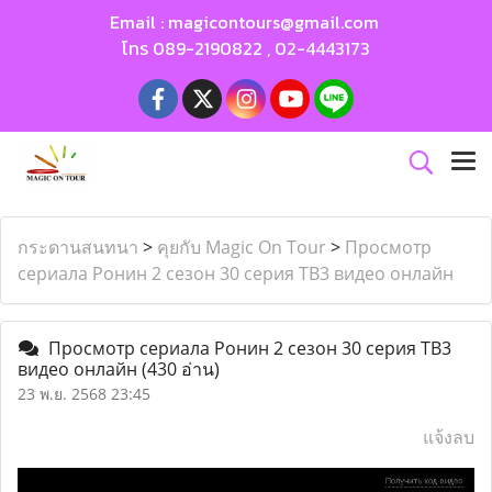
Email :
magicontours@gmail.com
โทร
089-2190822
,
02-4443173
กระดานสนทนา
>
คุยกับ Magic On Tour
>
Просмотр
сериала Ронин 2 сезон 30 серия ТВ3 видео онлайн
Просмотр сериала Ронин 2 сезон 30 серия ТВ3
видео онлайн
(430 อ่าน)
23 พ.ย. 2568 23:45
แจ้งลบ