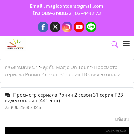
Email :
magicontours@gmail.com
โทร
089-2190822
,
02-4443173
กระดานสนทนา
>
คุยกับ Magic On Tour
>
Просмотр
сериала Ронин 2 сезон 31 серия ТВ3 видео онлайн
Просмотр сериала Ронин 2 сезон 31 серия ТВ3
видео онлайн
(441 อ่าน)
23 พ.ย. 2568 23:46
แจ้งลบ