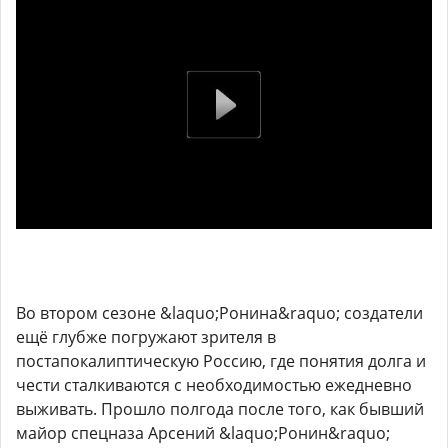
Во втором сезоне &laquo;Ронина&raquo; создатели
ещё глубже погружают зрителя в
постапокалиптическую Россию, где понятия долга и
чести сталкиваются с необходимостью ежедневно
выживать. Прошло полгода после того, как бывший
майор спецназа Арсений &laquo;Ронин&raquo;