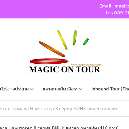
Email :
magic
โทร
089-2
ทัวร์ต่างประเทศ
แพคเกจเที่ยวอิสระ
Inbound Tour (Th
отр сериала Нам покер 8 серия ВИНК видео онлайн
ла Нам покер 8 серия ВИНК видео онлайн
(416 อ่าน)