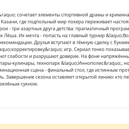
raquo; сочетает элементы спортивной драмы и кримина
 Казани, где подпольный мир покера переживает насто
ерои - три азартных друга детства: прагматичный прог
к Лёша. Их мечта - попасть на главный турнир &laquo;Во
рекомендации. Друзья вступают в тёмную сделку с букме
laquo;корректировку&raquo; игр. Сериал тонко показыва
ют слабости и разрушают доверие. На фоне напряжённы
татары-кулинары, технопарк &laquo;Иннополис&raquo;, 
инационная сцена - финальный стол, где истинным прот
ь. Завершение сезона оставляет открытой линию: кто пе
 зелёным сукном.