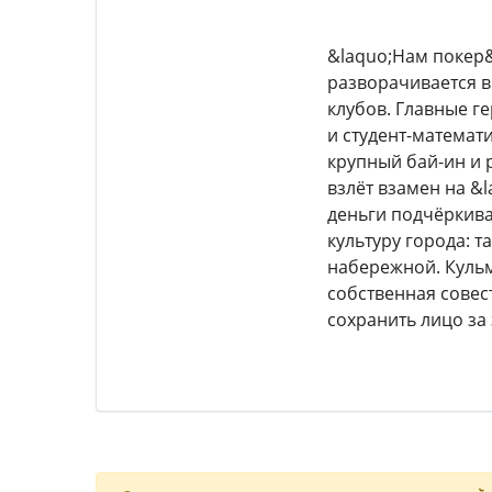
&laquo;Нам покер&
разворачивается в
клубов. Главные г
и студент-математи
крупный бай-ин и 
взлёт взамен на &
деньги подчёркива
культуру города: 
набережной. Кульм
собственная совест
сохранить лицо за