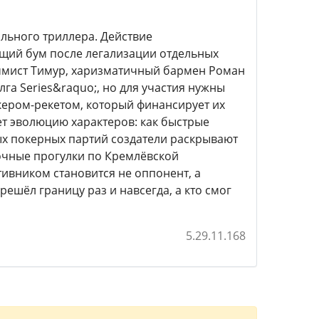
льного триллера. Действие
ящий бум после легализации отдельных
раммист Тимур, харизматичный бармен Роман
лга Series&raquo;, но для участия нужны
кером-рекетом, который финансирует их
ет эволюцию характеров: как быстрые
х покерных партий создатели раскрывают
ночные прогулки по Кремлёвской
ивником становится не оппонент, а
решёл границу раз и навсегда, а кто смог
5.29.11.168