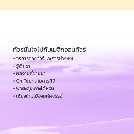
ทัวร์มั่นใจไปกับเมจิกออนทัวร์
• วิธีการจองทัวร์และการชำระเงิน
• รู้จักเรา
• ผลงานที่ผ่านมา
• On Tour รายการทีวี
• พาตะลุยเกาะไต้หวัน
• เชียงใหม่เมืองมหัศจรรย์