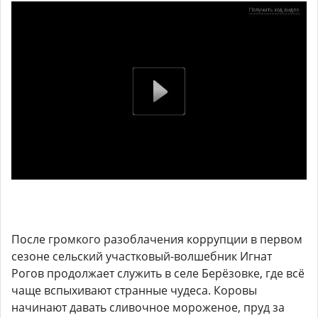
После громкого разоблачения коррупции в первом
сезоне сельский участковый-волшебник Игнат
Рогов продолжает служить в селе Берёзовке, где всё
чаще вспыхивают странные чудеса. Коровы
начинают давать сливочное мороженое, пруд за