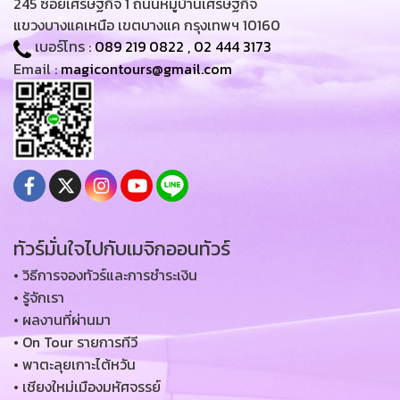
245 ซอยเศรษฐกิจ 1 ถนนหมู่บ้านเศรษฐกิจ
แขวงบางแคเหนือ เขตบางแค กรุงเทพฯ 10160
เบอร์โทร :
089 219 0822
,
02 444 3173
Email :
magicontours@gmail.com
ทัวร์มั่นใจไปกับเมจิกออนทัวร์
• วิธีการจองทัวร์และการชำระเงิน
• รู้จักเรา
• ผลงานที่ผ่านมา
• On Tour รายการทีวี
• พาตะลุยเกาะไต้หวัน
• เชียงใหม่เมืองมหัศจรรย์