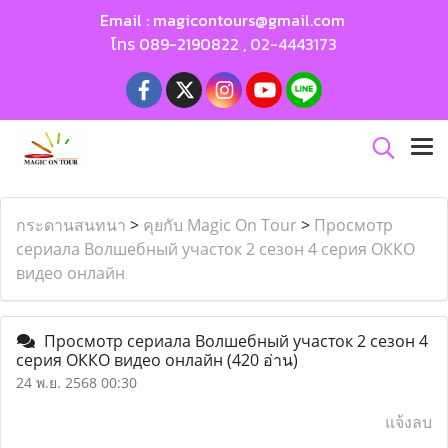
Email :
magicontours@gmail.com
โทร
089-2190822
,
02-4443173
กระดานสนทนา
>
คุยกับ Magic On Tour
>
Просмотр
сериала Волшебный участок 2 сезон 4 серия ОККО
видео онлайн
Просмотр сериала Волшебный участок 2 сезон 4
серия ОККО видео онлайн
(420 อ่าน)
24 พ.ย. 2568 00:30
แจ้งลบ