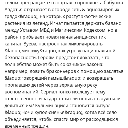
селом превращается в портал в прошлое, а бабушка
Авдотья открывает в огороде сеть &laquo;мировых
грядок&raquo;, на которых растут экзотические
растения из легенд. Игнат пытается держать баланс
между Уставом МВД и Магическим Кодексом, но в
район прибывает новая начальница-скептик
капитан Зуева, настроенная ликвидировать
&laquo;мистику&raquo; как угрозу национальной
безопасности. Героям предстоит доказать, что
волшебство может быть союзником закона:
например, ловить браконьеров с помощью заклятья
&laquo;говорящий камыш&raquo; и возвращать
пропавших детей через зеркальную реку
воспоминаний. Сериал тонко исследует тему
ответственности за дар: стоит ли скрывать чудо или
делиться им? Кульминацией становится ритуал
&laquo;Ночи купол-сиянья&raquo;, когда всё село
объединяется, чтобы спасти мир от расходящихся
временных трещин.