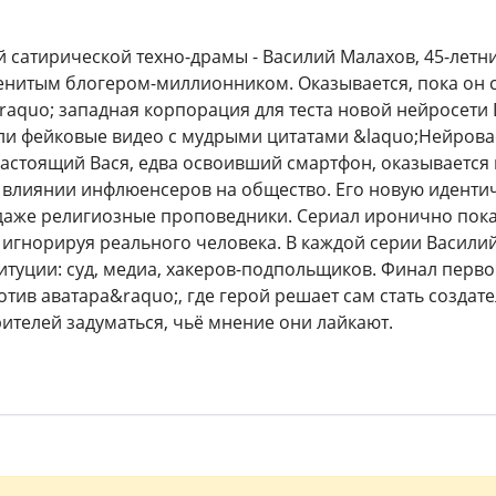
й сатирической техно-драмы - Василий Малахов, 45-летн
нитым блогером-миллионником. Оказывается, пока он с
aquo; западная корпорация для теста новой нейросети
и фейковые видео с мудрыми цитатами &laquo;Нейрова
Настоящий Вася, едва освоивший смартфон, оказывается в
 влиянии инфлюенсеров на общество. Его новую иденти
даже религиозные проповедники. Сериал иронично пока
 игнорируя реального человека. В каждой серии Василий
итуции: суд, медиа, хакеров-подпольщиков. Финал перво
отив аватара&raquo;, где герой решает сам стать создат
рителей задуматься, чьё мнение они лайкают.