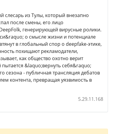
ий слесарь из Тулы, который внезапно
пал после смены, его лицо
 DeepFolk, генерирующей вирусные ролики.
си&raquo; о смысле жизни и потенциале
тянут в глобальный спор о deepfake-этике,
чность похищают рекламодатели,
зывает, как общество охотно верит
 пытается &laquo;вернуть себя&raquo;
го сезона - публичная трансляция дебатов
елем контента, превращая уязвимость в
5.29.11.168