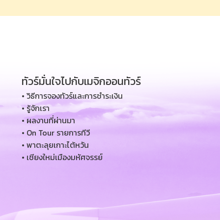
ทัวร์มั่นใจไปกับเมจิกออนทัวร์
• วิธีการจองทัวร์และการชำระเงิน
• รู้จักเรา
• ผลงานที่ผ่านมา
• On Tour รายการทีวี
• พาตะลุยเกาะไต้หวัน
• เชียงใหม่เมืองมหัศจรรย์