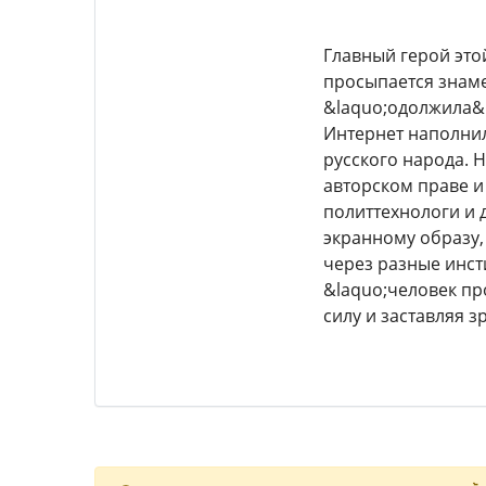
Главный герой это
просыпается знаме
&laquo;одолжила&r
Интернет наполнил
русского народа. 
авторском праве и
политтехнологи и 
экранному образу,
через разные инст
&laquo;человек пр
силу и заставляя з