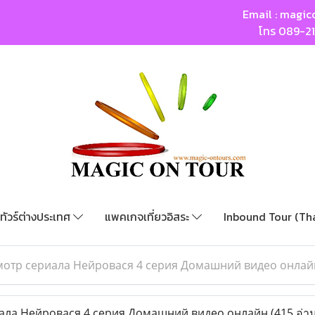
Email :
magic
โทร
089-2
ทัวร์ต่างประเทศ
แพคเกจเที่ยวอิสระ
Inbound Tour (Th
отр сериала Нейровася 4 серия Домашний видео онлай
ла Нейровася 4 серия Домашний видео онлайн
(415 อ่า