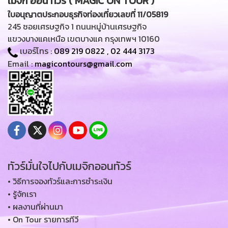
เมจิก ออน ทัวร์ ( MAGIC ON TOUR )
ใบอนุญาตประกอบธุรกิจท่องเที่ยวเลขที่ 11/05819
245 ซอยเศรษฐกิจ 1 ถนนหมู่บ้านเศรษฐกิจ
แขวงบางแคเหนือ เขตบางแค กรุงเทพฯ 10160
เบอร์โทร :
089 219 0822
,
02 444 3173
Email :
magicontours@gmail.com
ทัวร์มั่นใจไปกับเมจิกออนทัวร์
• วิธีการจองทัวร์และการชำระเงิน
• รู้จักเรา
• ผลงานที่ผ่านมา
• On Tour รายการทีวี