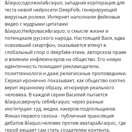
&laquo;одолжила&raquo; западная корпорация для
теста новой нейросети DeepFolk, генерирующей
вирусные ролики. Интернет наполнили фейковые
видео с мудрыми цитатами
&laquo;Нейроваси&raquo; о смысле жизни и
потенциале русского народа. Настоящий Вася, едва
освоивший смартфон, оказывается втянут в
глобальный спор о deepfake-этике, авторском праве
и влиянии инфлюенсеров на общество. Его новую
идентичность похищают рекламодатели,
политтехнологи и даже религиозные проповедники.
Сериал иронично показывает, как общество охотно
верит экранному образу, игнорируя реального
человека. В каждой серии Василий пытается
&laquo;вернуть себя&raquo; через разные
институции: суд, медиа, хакеров-подпольщиков.
Финал первого сезона - публичная трансляция
дебатов &laquo;человек против аватара&raquo;, где
герой решает сам стать создателем контента,