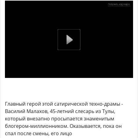
Главный герой этой сатирической техно-драмы -
Василий Малахов, 45-летний слесарь из Тулы,
который внезапно просыпается знаменитым
блогером-миллионником. Оказывается, пока он
спал после смены, его лицо