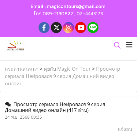
Email :
magicontours@gmail.com
โทร
089-2190822
,
02-4443173
กระดานสนทนา
>
คุยกับ Magic On Tour
>
Просмотр
сериала Нейровася 9 серия Домашний видео
онлайн
Просмотр сериала Нейровася 9 серия
Домашний видео онлайн
(417 อ่าน)
24 พ.ย. 2568 00:35
แจ้งลบ