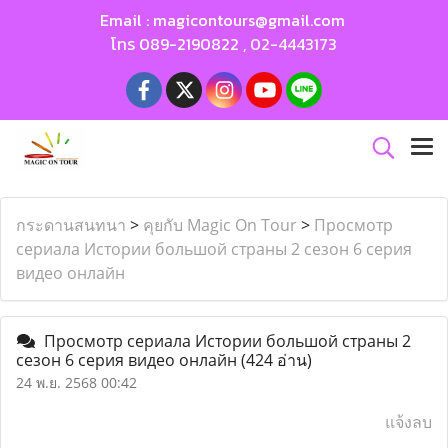
Email :
magicontours@gmail.com
โทร
089-2190822
,
02-4443173
กระดานสนทนา
>
คุยกับ Magic On Tour
>
Просмотр
сериала Истории большой страны 2 сезон 6 серия
видео онлайн
Просмотр сериала Истории большой страны 2
сезон 6 серия видео онлайн
(424 อ่าน)
24 พ.ย. 2568 00:42
แจ้งลบ