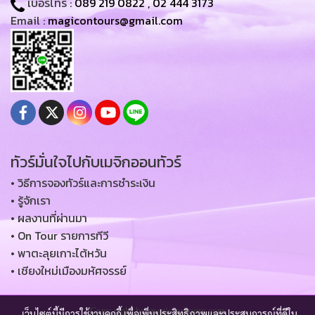
เบอร์โทร :
089 219 0822
,
02 444 3173
Email :
magicontours@gmail.com
ทัวร์มั่นใจไปกับเมจิกออนทัวร์
• วิธีการจองทัวร์และการชำระเงิน
• รู้จักเรา
• ผลงานที่ผ่านมา
• On Tour รายการทีวี
• พาตะลุยเกาะไต้หวัน
• เชียงใหม่เมืองมหัศจรรย์
Copy right by magic-ontours.com
เว็บไซต์นี้มีการใช้งานคุกกี้ เพื่อเพิ่มประสิทธิภาพและประสบการณ์ที่ดีใน