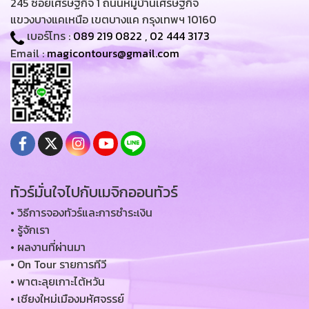
245 ซอยเศรษฐกิจ 1 ถนนหมู่บ้านเศรษฐกิจ
แขวงบางแคเหนือ เขตบางแค กรุงเทพฯ 10160
เบอร์โทร :
089 219 0822
,
02 444 3173
Email :
magicontours@gmail.com
ทัวร์มั่นใจไปกับเมจิกออนทัวร์
• วิธีการจองทัวร์และการชำระเงิน
• รู้จักเรา
• ผลงานที่ผ่านมา
• On Tour รายการทีวี
• พาตะลุยเกาะไต้หวัน
• เชียงใหม่เมืองมหัศจรรย์