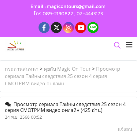
Email :
magicontours@gmail.com
โทร
089-2190822
,
02-4443173
กระดานสนทนา
>
คุยกับ Magic On Tour
>
Просмотр
сериала Тайны следствия 25 сезон 4 серия
СМОТРИМ видео онлайн
Просмотр сериала Тайны следствия 25 сезон 4
серия СМОТРИМ видео онлайн
(425 อ่าน)
24 พ.ย. 2568 00:52
แจ้งลบ