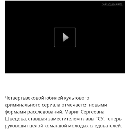
Четвертьвековой юбилей культового
криминального сериала отмечается новыми
формами расследований. Мария Сергеевна
Швецова, ставшая заместителем главы ГСУ, теперь
руководит целой командой молодых следователей,