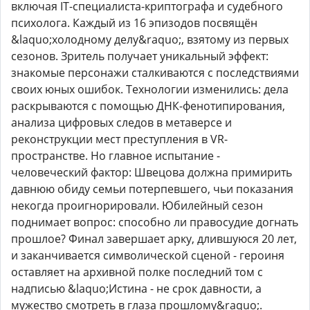
включая IT-специалиста-криптографа и судебного
психолога. Каждый из 16 эпизодов посвящён
&laquo;холодному делу&raquo;, взятому из первых
сезонов. Зритель получает уникальный эффект:
знакомые персонажи сталкиваются с последствиями
своих юных ошибок. Технологии изменились: дела
раскрываются с помощью ДНК-фенотипирования,
анализа цифровых следов в метаверсе и
реконструкции мест преступления в VR-
пространстве. Но главное испытание -
человеческий фактор: Швецова должна примирить
давнюю обиду семьи потерпевшего, чьи показания
некогда проигнорировали. Юбилейный сезон
поднимает вопрос: способно ли правосудие догнать
прошлое? Финал завершает арку, длившуюся 20 лет,
и заканчивается символической сценой - героиня
оставляет на архивной полке последний том с
надписью &laquo;Истина - не срок давности, а
мужество смотреть в глаза прошлому&raquo;.