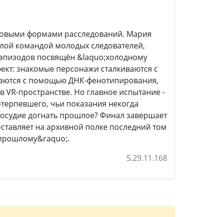
 новыми формами расследований. Мария
елой командой молодых следователей,
6 эпизодов посвящён &laquo;холодному
фект: знакомые персонажи сталкиваются с
ваются с помощью ДНК-фенотипирования,
в VR-пространстве. Но главное испытание -
терпевшего, чьи показания некогда
осудие догнать прошлое? Финал завершает
оставляет на архивной полке последний том
а прошлому&raquo;.
5.29.11.168