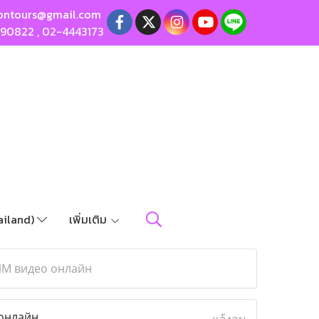
ontours@gmail.com
190822
,
02-4443173
ailand)
เพิ่มเติม
ИМ видео онлайн
 онлайн