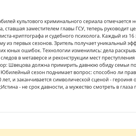
юбилей культового криминального сериала отмечается
, ставшая заместителем главы ГСУ, теперь руководит ц
листа-криптографа и судебного психолога. Каждый из 1
ому из первых сезонов. Зритель получает уникальный эф
оих юных ошибок. Технологии изменились: дела раскры
следов в метаверсе и реконструкции мест преступления 
ор: Швецова должна примирить давнюю обиду семьи по
 Юбилейный сезон поднимает вопрос: способно ли прав
0 лет, и заканчивается символической сценой - героиня 
Истина - не срок давности, а мужество смотреть в глаз