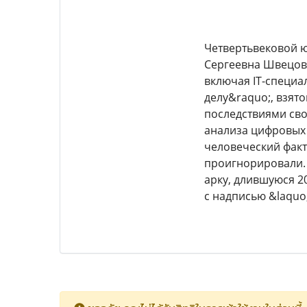
Четвертьвековой 
Сергеевна Швецова
включая IT-специа
делу&raquo;, взят
последствиями св
анализа цифровых 
человеческий факт
проигнорировали.
арку, длившуюся 2
с надписью &laquo;