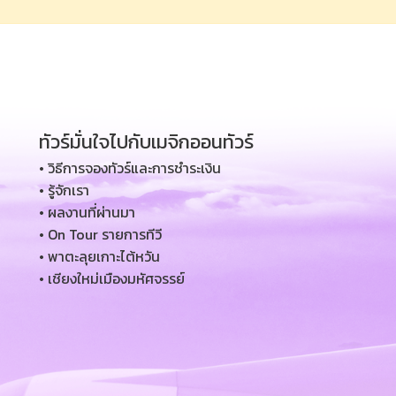
ทัวร์มั่นใจไปกับเมจิกออนทัวร์
• วิธีการจองทัวร์และการชำระเงิน
• รู้จักเรา
• ผลงานที่ผ่านมา
• On Tour รายการทีวี
• พาตะลุยเกาะไต้หวัน
• เชียงใหม่เมืองมหัศจรรย์