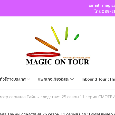
Email :
magic
โทร
089-2
ทัวร์ต่างประเทศ
แพคเกจเที่ยวอิสระ
Inbound Tour (Th
отр сериала Тайны следствия 25 сезон 11 серия СМОТР
ла Тайны следствия 25 сезон 11 серия СМОТРИМ видео