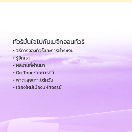
ทัวร์มั่นใจไปกับเมจิกออนทัวร์
• วิธีการจองทัวร์และการชำระเงิน
• รู้จักเรา
• ผลงานที่ผ่านมา
• On Tour รายการทีวี
• พาตะลุยเกาะไต้หวัน
• เชียงใหม่เมืองมหัศจรรย์