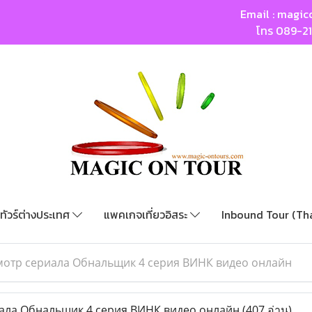
Email :
magic
โทร
089-2
ทัวร์ต่างประเทศ
แพคเกจเที่ยวอิสระ
Inbound Tour (Th
отр сериала Обнальщик 4 серия ВИНК видео онлайн
ла Обнальщик 4 серия ВИНК видео онлайн
(407 อ่าน)