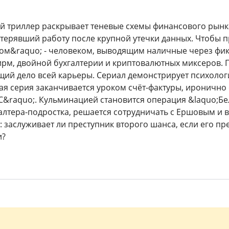
 триллер раскрывает теневые схемы финансового рынк
отерявший работу после крупной утечки данных. Чтобы п
м&raquo; - человеком, выводящим наличные через фикт
рм, двойной бухгалтерии и криптовалютных миксеров. 
щий дело всей карьеры. Сериал демонстрирует психологи
ая серия заканчивается уроком счёт-фактуры, ироничн
С&raquo;. Кульминацией становится операция &laquo;Бел
галтера-подростка, решается сотрудничать с Ершовым и 
: заслуживает ли преступник второго шанса, если его 
и?