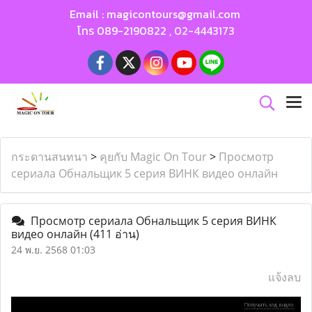
Email :
magicontours@gmail.com
โทร
089-2190822
,
02-4443173
กระดานสนทนา
>
คุยกับ Magic On Tour
>
Просмотр
сериала Обнальщик 5 серия ВИНК видео онлайн
Просмотр сериала Обнальщик 5 серия ВИНК
видео онлайн
(411 อ่าน)
24 พ.ย. 2568 01:03
แจ้งลบ