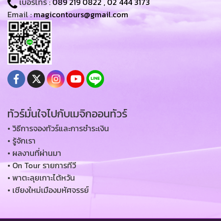
เบอร์โทร :
089 219 0822
,
02 444 3173
Email :
magicontours@gmail.com
ทัวร์มั่นใจไปกับเมจิกออนทัวร์
• วิธีการจองทัวร์และการชำระเงิน
• รู้จักเรา
• ผลงานที่ผ่านมา
• On Tour รายการทีวี
• พาตะลุยเกาะไต้หวัน
• เชียงใหม่เมืองมหัศจรรย์