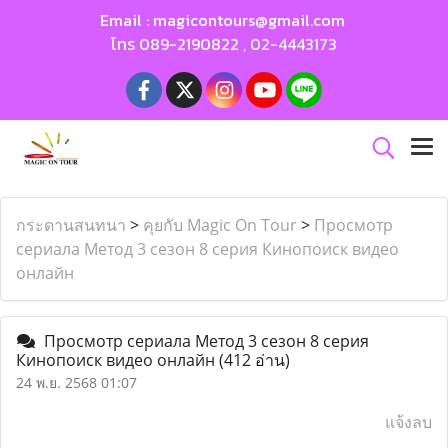
Email :
magicontours@gmail.com
โทร
089-2190822
,
02-4443173
กระดานสนทนา
>
คุยกับ Magic On Tour
>
Просмотр
сериала Метод 3 сезон 8 серия Кинопоиск видео
онлайн
Просмотр сериала Метод 3 сезон 8 серия
Кинопоиск видео онлайн
(412 อ่าน)
24 พ.ย. 2568 01:07
แจ้งลบ