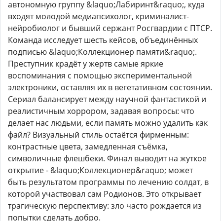
автономную группу &laquo;Лабиринт&raquo;, куда
входят молодой медиапсихолог, криминалист-
нейробиолог и бывший сержант Росгвардии с ПТСР.
Команда исследует шесть кейсов, объединённых
подписью &laquo;Коллекционер памяти&raquo;.
Преступник крадёт у жертв самые яркие
воспоминания с помощью экспериментальной
электроники, оставляя их в вегетативном состоянии.
Сериал балансирует между научной фантастикой и
реалистичным хоррором, задавая вопросы: что
делает нас людьми, если память можно удалить как
файл? Визуальный стиль остаётся фирменным:
контрастные цвета, замедленная съёмка,
символичные флешбеки. Финал выводит на жуткое
открытие - &laquo;Коллекционер&raquo; может
быть результатом программы по лечению солдат, в
которой участвовал сам Родионов. Это открывает
трагическую перспективу: зло часто рождается из
попытки сделать добро.