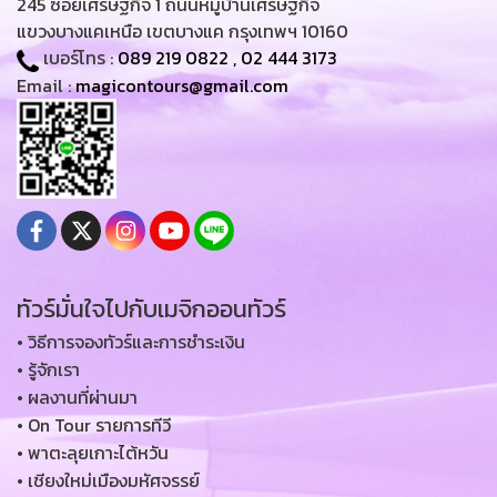
245 ซอยเศรษฐกิจ 1 ถนนหมู่บ้านเศรษฐกิจ
แขวงบางแคเหนือ เขตบางแค กรุงเทพฯ 10160
เบอร์โทร :
089 219 0822
,
02 444 3173
Email :
magicontours@gmail.com
ทัวร์มั่นใจไปกับเมจิกออนทัวร์
• วิธีการจองทัวร์และการชำระเงิน
• รู้จักเรา
• ผลงานที่ผ่านมา
• On Tour รายการทีวี
• พาตะลุยเกาะไต้หวัน
• เชียงใหม่เมืองมหัศจรรย์