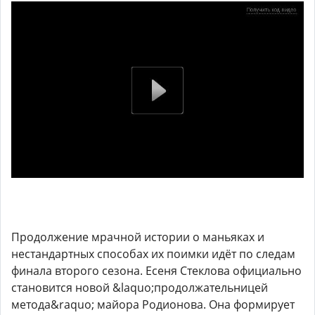
Продолжение мрачной истории о маньяках и
нестандартных способах их поимки идёт по следам
финала второго сезона. Есеня Стеклова официально
становится новой &laquo;продолжательницей
метода&raquo; майора Родионова. Она формирует