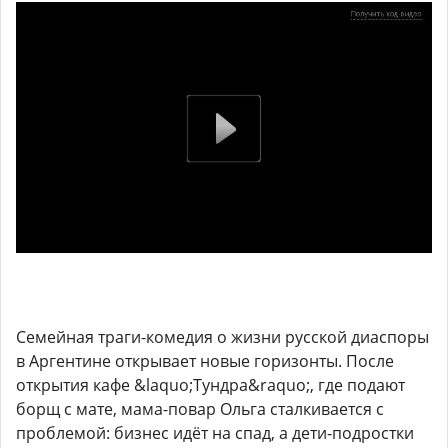
Семейная траги-комедия о жизни русской диаспоры
в Аргентине открывает новые горизонты. После
открытия кафе &laquo;Тундра&raquo;, где подают
борщ с мате, мама-повар Ольга сталкивается с
проблемой: бизнес идёт на спад, а дети-подростки