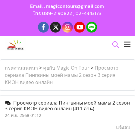
Email :
magicontours@gmail.com
โทร
089-2190822
,
02-4443173
กระดานสนทนา
>
คุยกับ Magic On Tour
>
Просмотр
сериала Пингвины моей мамы 2 сезон 3 серия
КИОН видео онлайн
Просмотр сериала Пингвины моей мамы 2 сезон
3 серия КИОН видео онлайн
(411 อ่าน)
24 พ.ย. 2568 01:12
แจ้งลบ