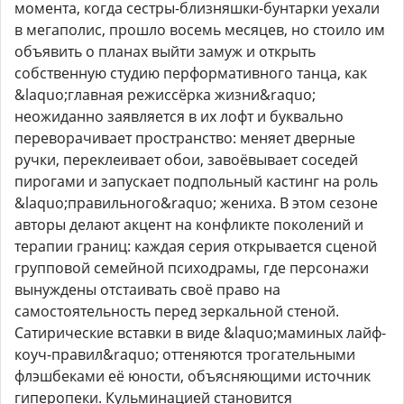
момента, когда сестры-близняшки-бунтарки уехали
в мегаполис, прошло восемь месяцев, но стоило им
объявить о планах выйти замуж и открыть
собственную студию перформативного танца, как
&laquo;главная режиссёрка жизни&raquo;
неожиданно заявляется в их лофт и буквально
переворачивает пространство: меняет дверные
ручки, переклеивает обои, завоёвывает соседей
пирогами и запускает подпольный кастинг на роль
&laquo;правильного&raquo; жениха. В этом сезоне
авторы делают акцент на конфликте поколений и
терапии границ: каждая серия открывается сценой
групповой семейной психодрамы, где персонажи
вынуждены отстаивать своё право на
самостоятельность перед зеркальной стеной.
Сатирические вставки в виде &laquo;маминых лайф-
коуч-правил&raquo; оттеняются трогательными
флэшбеками её юности, объясняющими источник
гиперопеки. Кульминацией становится