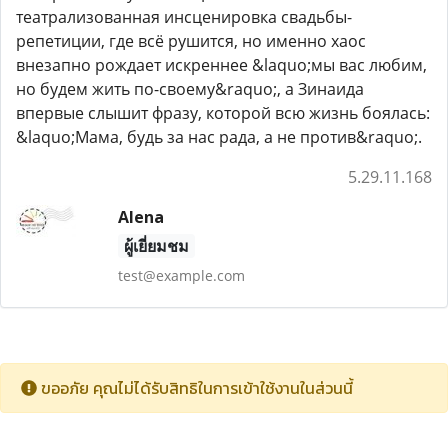
театрализованная инсценировка свадьбы-
репетиции, где всё рушится, но именно хаос
внезапно рождает искреннее &laquo;мы вас любим,
но будем жить по-своему&raquo;, а Зинаида
впервые слышит фразу, которой всю жизнь боялась:
&laquo;Мама, будь за нас рада, а не против&raquo;.
5.29.11.168
Alena
ผู้เยี่ยมชม
test@example.com
ขออภัย คุณไม่ได้รับสิทธิในการเข้าใช้งานในส่วนนี้