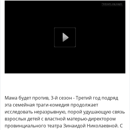
Мама будет против, 3-й сезон - Третий год подряд
эта семейная траги-комедия продолжает
исследовать неразрывную, порой удушающую связь
взрослых детей с властной матерью-директором
провинциального театра Зинаидой Николаевной. С