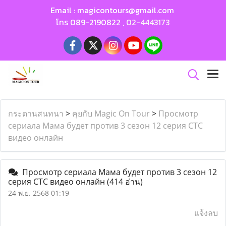
Email :
magicontours@gmail.com
โทร
089-2190822
,
02-4443173
กระดานสนทนา
>
คุยกับ Magic On Tour
>
Просмотр
сериала Мама будет против 3 сезон 12 серия СТС
видео онлайн
Просмотр сериала Мама будет против 3 сезон 12
серия СТС видео онлайн
(414 อ่าน)
24 พ.ย. 2568 01:19
แจ้งลบ