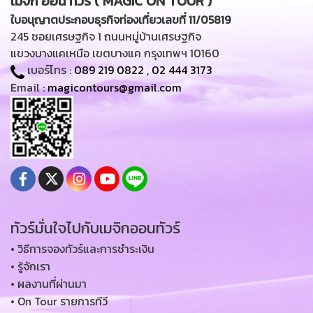
เมจิก ออน ทัวร์ ( MAGIC ON TOUR )
ใบอนุญาตประกอบธุรกิจท่องเที่ยวเลขที่ 11/05819
245 ซอยเศรษฐกิจ 1 ถนนหมู่บ้านเศรษฐกิจ
แขวงบางแคเหนือ เขตบางแค กรุงเทพฯ 10160
เบอร์โทร :
089 219 0822
,
02 444 3173
Email :
magicontours@gmail.com
ทัวร์มั่นใจไปกับเมจิกออนทัวร์
• วิธีการจองทัวร์และการชำระเงิน
• รู้จักเรา
• ผลงานที่ผ่านมา
• On Tour รายการทีวี