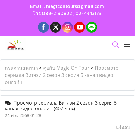
Email :
magicontours@gmail.com
โทร
089-2190822
,
02-4443173
กระดานสนทนา
>
คุยกับ Magic On Tour
>
Просмотр
сериала Витязи 2 сезон 3 серия 5 канал видео
онлайн
Просмотр сериала Витязи 2 сезон 3 серия 5
канал видео онлайн
(407 อ่าน)
24 พ.ย. 2568 01:28
แจ้งลบ