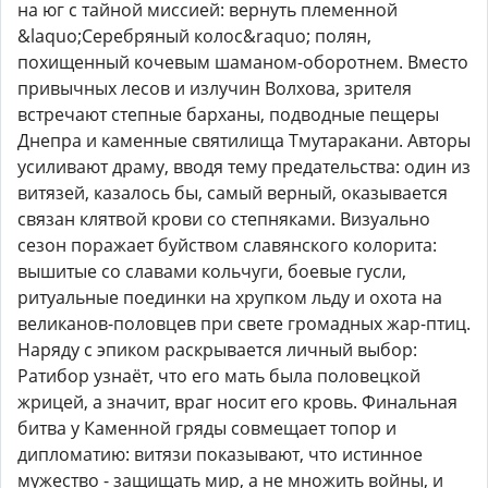
на юг с тайной миссией: вернуть племенной
&laquo;Серебряный колос&raquo; полян,
похищенный кочевым шаманом-оборотнем. Вместо
привычных лесов и излучин Волхова, зрителя
встречают степные барханы, подводные пещеры
Днепра и каменные святилища Тмутаракани. Авторы
усиливают драму, вводя тему предательства: один из
витязей, казалось бы, самый верный, оказывается
связан клятвой крови со степняками. Визуально
сезон поражает буйством славянского колорита:
вышитые со славами кольчуги, боевые гусли,
ритуальные поединки на хрупком льду и охота на
великанов-половцев при свете громадных жар-птиц.
Наряду с эпиком раскрывается личный выбор:
Ратибор узнаёт, что его мать была половецкой
жрицей, а значит, враг носит его кровь. Финальная
битва у Каменной гряды совмещает топор и
дипломатию: витязи показывают, что истинное
мужество - защищать мир, а не множить войны, и