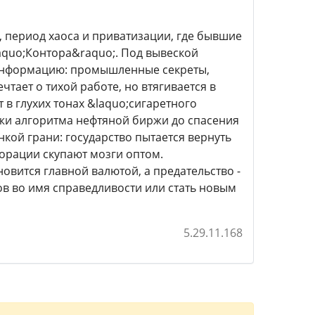
, период хаоса и приватизации, где бывшие
aquo;Контора&raquo;. Под вывеской
 информацию: промышленные секреты,
тает о тихой работе, но втягивается в
 в глухих тонах &laquo;сигаретного
ажи алгоритма нефтяной биржи до спасения
кой грани: государство пытается вернуть
порации скупают мозги оптом.
овится главной валютой, а предательство -
ов во имя справедливости или стать новым
5.29.11.168