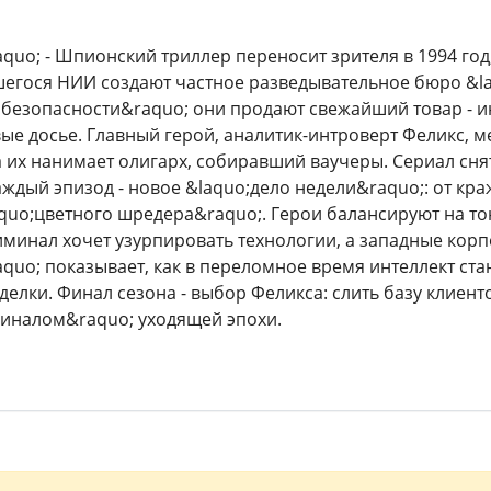
quo; - Шпионский триллер переносит зрителя в 1994 год
егося НИИ создают частное разведывательное бюро &l
г безопасности&raquo; они продают свежайший товар -
е досье. Главный герой, аналитик-интроверт Феликс, меч
а их нанимает олигарх, собиравший ваучеры. Сериал снят
аждый эпизод - новое &laquo;дело недели&raquo;: от кр
aquo;цветного шредера&raquo;. Герои балансируют на тон
иминал хочет узурпировать технологии, а западные кор
quo; показывает, как в переломное время интеллект стан
делки. Финал сезона - выбор Феликса: слить базу клиент
диналом&raquo; уходящей эпохи.