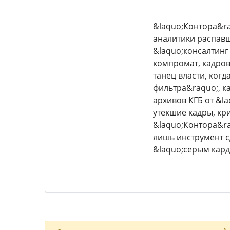
&laquo;Контора&ra
аналитики распавш
&laquo;консалтин
компромат, кадровы
танец власти, когд
фильтра&raquo;, к
архивов КГБ от &l
утекшие кадры, кр
&laquo;Контора&ra
лишь инструмент с
&laquo;серым кар