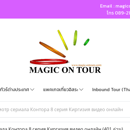
Email :
magic
โทร
089-2
ทัวร์ต่างประเทศ
แพคเกจเที่ยวอิสระ
Inbound Tour (Th
отр сериала Контора 8 серия Киргизия видео онлайн
ла Контора 8 серия Киргизия видео онлайн
(401 อ่าน)