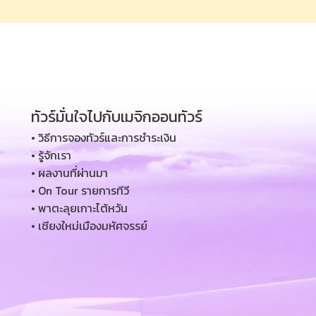
ทัวร์มั่นใจไปกับเมจิกออนทัวร์
• วิธีการจองทัวร์และการชำระเงิน
• รู้จักเรา
• ผลงานที่ผ่านมา
• On Tour รายการทีวี
• พาตะลุยเกาะไต้หวัน
• เชียงใหม่เมืองมหัศจรรย์