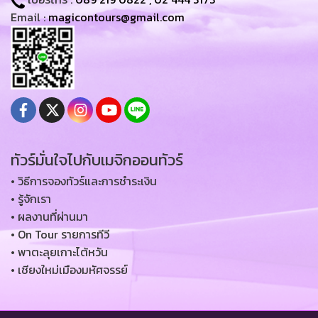
Email :
magicontours@gmail.com
ทัวร์มั่นใจไปกับเมจิกออนทัวร์
• วิธีการจองทัวร์และการชำระเงิน
• รู้จักเรา
• ผลงานที่ผ่านมา
• On Tour รายการทีวี
• พาตะลุยเกาะไต้หวัน
• เชียงใหม่เมืองมหัศจรรย์