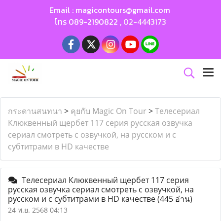
Email :
magicontours@gmail.com
โทร
089-2190822
,
02-4443173
กระดานสนทนา
>
คุยกับ Magic On Tour
>
Телесериал
Клюквенный щербет 117 серия русская озвучка
сериал смотреть с озвучкой, на русском и с
субтитрами в HD качестве
Телесериал Клюквенный щербет 117 серия
русская озвучка сериал смотреть с озвучкой, на
русском и с субтитрами в HD качестве
(445 อ่าน)
24 พ.ย. 2568 04:13