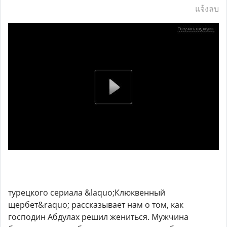
แจ้งลบ
турецкого сериала &laquo;Клюквенный
щербет&raquo; рассказывает нам о том, как
господин Абдулах решил жениться. Мужчина