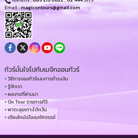
Email :
magicontours@gmail.com
ทัวร์มั่นใจไปกับเมจิกออนทัวร์
• วิธีการจองทัวร์และการชำระเงิน
• รู้จักเรา
• ผลงานที่ผ่านมา
• On Tour รายการทีวี
• พาตะลุยเกาะไต้หวัน
• เชียงใหม่เมืองมหัศจรรย์