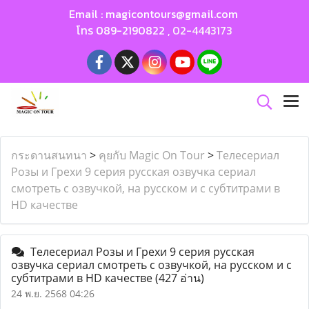
Email :
magicontours@gmail.com
โทร
089-2190822
,
02-4443173
กระดานสนทนา
>
คุยกับ Magic On Tour
>
Телесериал
Розы и Грехи 9 серия русская озвучка сериал
смотреть с озвучкой, на русском и с субтитрами в
HD качестве
Телесериал Розы и Грехи 9 серия русская
озвучка сериал смотреть с озвучкой, на русском и с
субтитрами в HD качестве
(427 อ่าน)
24 พ.ย. 2568 04:26