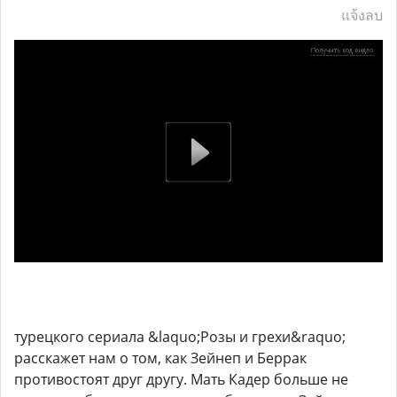
แจ้งลบ
турецкого сериала &laquo;Розы и грехи&raquo;
расскажет нам о том, как Зейнеп и Беррак
противостоят друг другу. Мать Кадер больше не