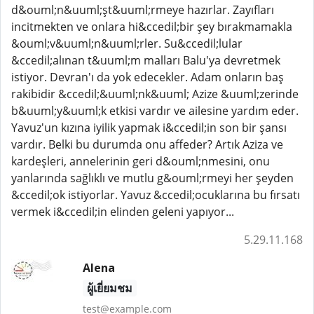
d&ouml;n&uuml;şt&uuml;rmeye hazırlar. Zayıfları
incitmekten ve onlara hi&ccedil;bir şey bırakmamakla
&ouml;v&uuml;n&uuml;rler. Su&ccedil;lular
&ccedil;alınan t&uuml;m malları Balu'ya devretmek
istiyor. Devran'ı da yok edecekler. Adam onların baş
rakibidir &ccedil;&uuml;nk&uuml; Azize &uuml;zerinde
b&uuml;y&uuml;k etkisi vardır ve ailesine yardım eder.
Yavuz'un kızına iyilik yapmak i&ccedil;in son bir şansı
vardır. Belki bu durumda onu affeder? Artık Aziza ve
kardeşleri, annelerinin geri d&ouml;nmesini, onu
yanlarında sağlıklı ve mutlu g&ouml;rmeyi her şeyden
&ccedil;ok istiyorlar. Yavuz &ccedil;ocuklarına bu fırsatı
vermek i&ccedil;in elinden geleni yapıyor...
5.29.11.168
Alena
ผู้เยี่ยมชม
test@example.com