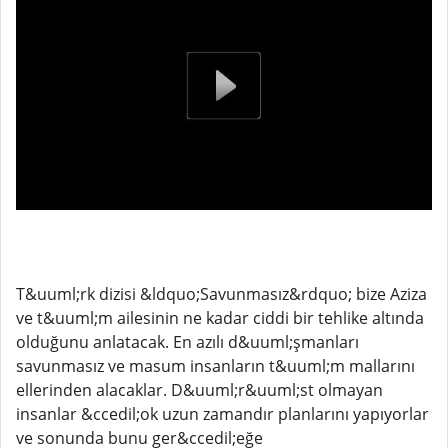
T&uuml;rk dizisi &ldquo;Savunmasız&rdquo; bize Aziza
ve t&uuml;m ailesinin ne kadar ciddi bir tehlike altında
olduğunu anlatacak. En azılı d&uuml;şmanları
savunmasız ve masum insanların t&uuml;m mallarını
ellerinden alacaklar. D&uuml;r&uuml;st olmayan
insanlar &ccedil;ok uzun zamandır planlarını yapıyorlar
ve sonunda bunu ger&ccedil;eğe