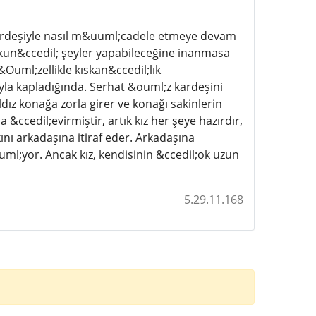
 kardeşiyle nasıl m&uuml;cadele etmeye devam
orkun&ccedil; şeyler yapabileceğine inanmasa
ml;zellikle kıskan&ccedil;lık
yla kapladığında. Serhat &ouml;z kardeşini
ldız konağa zorla girer ve konağı sakinlerin
 &ccedil;evirmiştir, artık kız her şeye hazırdır,
ını arkadaşına itiraf eder. Arkadaşına
l;yor. Ancak kız, kendisinin &ccedil;ok uzun
5.29.11.168