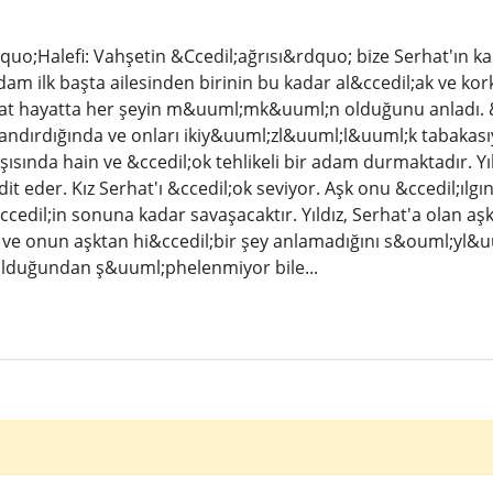
dquo;Halefi: Vahşetin &Ccedil;ağrısı&rdquo; bize Serhat'ın
Adam ilk başta ailesinden birinin bu kadar al&ccedil;ak ve k
t hayatta her şeyin m&uuml;mk&uuml;n olduğunu anladı. &Ou
landırdığında ve onları ikiy&uuml;zl&uuml;l&uuml;k tabakası
şısında hain ve &ccedil;ok tehlikeli bir adam durmaktadır. Yı
t eder. Kız Serhat'ı &ccedil;ok seviyor. Aşk onu &ccedil;ılgına
ccedil;in sonuna kadar savaşacaktır. Yıldız, Serhat'a olan aşk
e onun aşktan hi&ccedil;bir şey anlamadığını s&ouml;yl&uum
olduğundan ş&uuml;phelenmiyor bile...