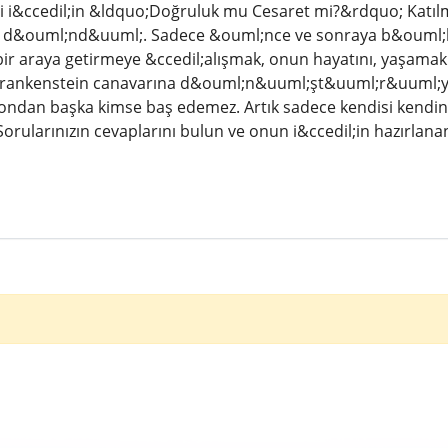
ri i&ccedil;in &ldquo;Doğruluk mu Cesaret mi?&rdquo; Katıl
 d&ouml;nd&uuml;. Sadece &ouml;nce ve sonraya b&ouml;l&
bir araya getirmeye &ccedil;alışmak, onun hayatını, yaşamak
 Frankenstein canavarına d&ouml;n&uuml;şt&uuml;r&uuml;yor
in ondan başka kimse baş edemez. Artık sadece kendisi kendi
. Sorularınızın cevaplarını bulun ve onun i&ccedil;in hazırl