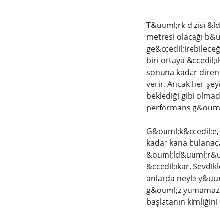
T&uuml;rk dizisi &l
metresi olacağı b&u
ge&ccedil;irebilece
biri ortaya &ccedil
sonuna kadar direni
verir. Ancak her şey
beklediği gibi olmad
performans g&ouml;
G&ouml;k&ccedil;e, k
kadar kana bulanacağı
&ouml;ld&uuml;r&uum
&ccedil;ıkar. Sevdik
anlarda neyle y&uum
g&ouml;z yumamaz.
başlatanın kimliğin