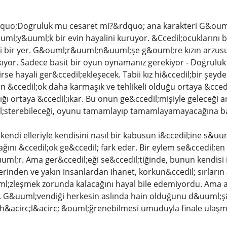
dquo;Dogruluk mu cesaret mi?&rdquo; ana karakteri G&ouml
uml;y&uuml;k bir evin hayalini kuruyor. &Ccedil;ocuklarını b
ği bir yer. G&ouml;r&uuml;n&uuml;şe g&ouml;re kızın arzus
;ıkıyor. Sadece basit bir oyun oynamanız gerekiyor - Doğrul
rse hayali ger&ccedil;ekleşecek. Tabii kız hi&ccedil;bir ş
in &ccedil;ok daha karmaşık ve tehlikeli olduğu ortaya &cced
ığı ortaya &ccedil;ıkar. Bu onun ge&ccedil;mişiyle geleceği a
sterebileceği, oyunu tamamlayıp tamamlayamayacağına bağ
endi elleriyle kendisini nasıl bir kabusun i&ccedil;ine s&uum
nı &ccedil;ok ge&ccedil; fark eder. Bir eylem se&ccedil;en kız,
l;r. Ama ger&ccedil;eği se&ccedil;tiğinde, bunun kendisi i
lerinden ve yakın insanlardan ihanet, korkun&ccedil; sırların
l;zleşmek zorunda kalacağını hayal bile edemiyordu. Ama ar
 G&uuml;vendiği herkesin aslında hain olduğunu d&uuml;
i h&acirc;l&acirc; &ouml;ğrenebilmesi umuduyla finale ulaşm