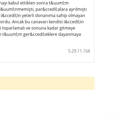
mayı kabul ettikten sonra t&uuml;m
uuml;nmemişti, par&ccedil;alara ayrılmıştı
 i&ccedil;in yeterli donanıma sahip olmayan
du. Ancak bu canavarı kendisi i&ccedil;in
ni toparlamalı ve sonuna kadar gitmeye
anan t&uuml;m ger&ccedil;eklere dayanmaya
5.29.11.168