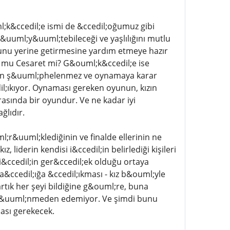
;k&ccedil;e ismi de &ccedil;oğumuz gibi
&uuml;y&uuml;tebileceği ve yaşlılığını mutlu
unu yerine getirmesine yardım etmeye hazır
uk mu Cesaret mi? G&ouml;k&ccedil;e ise
eyden ş&uuml;phelenmez ve oynamaya karar
il;ıkıyor. Oynaması gereken oyunun, kızın
rasında bir oyundur. Ve ne kadar iyi
lıdır.
l;r&uuml;klediğinin ve finalde ellerinin ne
 liderin kendisi i&ccedil;in belirlediği kişileri
&ccedil;in ger&ccedil;ek olduğu ortaya
 a&ccedil;ığa &ccedil;ıkması - kız b&ouml;yle
tık her şeyi bildiğine g&ouml;re, buna
ş&uuml;nmeden edemiyor. Ve şimdi bunu
ası gerekecek.