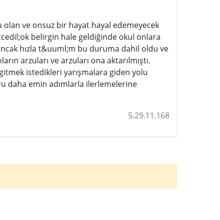
lu olan ve onsuz bir hayat hayal edemeyecek
ccedil;ok belirgin hale geldiğinde okul onlara
 ancak hızla t&uuml;m bu duruma dahil oldu ve
rın arzuları ve arzuları ona aktarılmıştı.
gitmek istedikleri yarışmalara giden yolu
ğru daha emin adımlarla ilerlemelerine
5.29.11.168