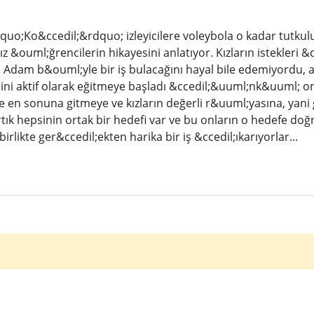
dquo;Ko&ccedil;&rdquo; izleyicilere voleybola o kadar tutku
ız &ouml;ğrencilerin hikayesini anlatıyor. Kızların istekleri &
r. Adam b&ouml;yle bir iş bulacağını hayal bile edemiyordu,
ini aktif olarak eğitmeye başladı &ccedil;&uuml;nk&uuml; onla
e en sonuna gitmeye ve kızların değerli r&uuml;yasına, yani 
tık hepsinin ortak bir hedefi var ve bu onların o hedefe do
irlikte ger&ccedil;ekten harika bir iş &ccedil;ıkarıyorlar...