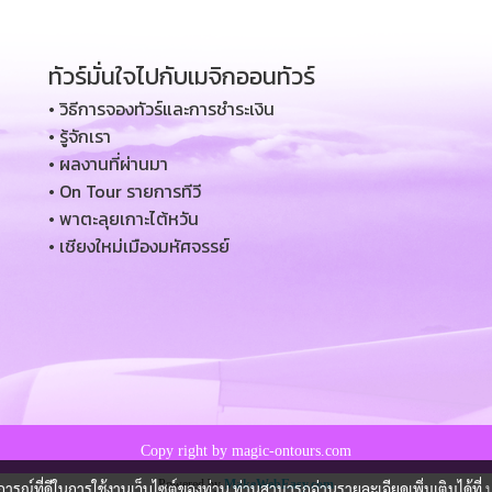
ทัวร์มั่นใจไปกับเมจิกออนทัวร์
• วิธีการจองทัวร์และการชำระเงิน
• รู้จักเรา
• ผลงานที่ผ่านมา
• On Tour รายการทีวี
• พาตะลุยเกาะไต้หวัน
• เชียงใหม่เมืองมหัศจรรย์
Copy right by magic-ontours.com
Powered by
MakeWebEasy.com
บการณ์ที่ดีในการใช้งานเว็บไซต์ของท่าน ท่านสามารถอ่านรายละเอียดเพิ่มเติมได้ที่