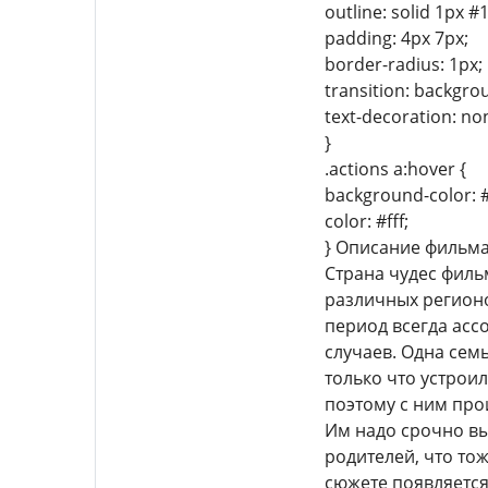
outline: solid 1px #
padding: 4px 7px;
border-radius: 1px;
transition: backgro
text-decoration: no
}
.actions a:hover {
background-color: 
color: #fff;
} Описание фильм
Страна чудес филь
различных регионо
период всегда асс
случаев. Одна сем
только что устрои
поэтому с ним про
Им надо срочно выл
родителей, что тож
сюжете появляется