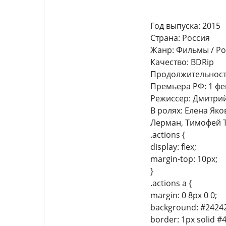
Год выпуска: 2015
Страна: Россия
Жанр: Фильмы / Ро
Качество: BDRip
Продолжительность:
Премьера РФ: 1 фе
Режиссер: Дмитри
В ролях: Елена Як
Лерман, Тимофей 
.actions {
display: flex;
margin-top: 10px;
}
.actions a {
margin: 0 8px 0 0;
background: #24242
border: 1px solid #