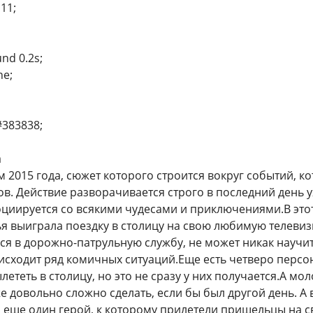
111;
und 0.2s;
ne;
#383838;
а
м 2015 года, сюжет которого строится вокруг событий, к
в. Действие разворачивается строго в последний день ух
оциируется со всякими чудесами и приключениями.В эт
ья выиграла поездку в столицу на свою любимую телев
лся в дорожно-патрульную службу, не может никак научи
исходит ряд комичных ситуаций.Еще есть четверо персо
ететь в столицу, но это не сразу у них получается.А м
е довольно сложно сделать, если бы был другой день. А 
 еще один герой, к которому прилетели пришельцы на 