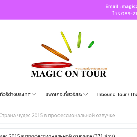
Email :
magic
โทร
089-2
ทัวร์ต่างประเทศ
แพคเกจเที่ยวอิสระ
Inbound Tour (Th
Страна чудес 2015 в профессиональной озвучке
дес 2015 в профессиональной озвучке
(371 อ่าน)