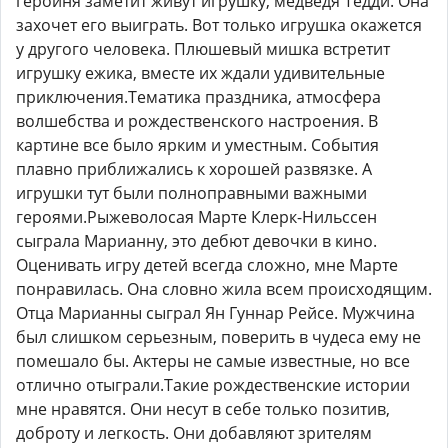
героиня заметит живут игрушку, медведя Тедди. Она
захочет его выиграть. Вот только игрушка окажется
у другого человека. Плюшевый мишка встретит
игрушку ежика, вместе их ждали удивительные
приключения.Тематика праздника, атмосфера
волшебства и рождественского настроения. В
картине все было ярким и уместным. События
плавно приближались к хорошей развязке. А
игрушки тут были полноправными важными
героями.Рыжеволосая Марте Клерк-Нильссен
сыграла Марианну, это дебют девочки в кино.
Оценивать игру детей всегда сложно, мне Марте
понравилась. Она словно жила всем происходящим.
Отца Марианны сыграл Ян Гуннар Рейсе. Мужчина
был слишком серьезным, поверить в чудеса ему не
помешало бы. Актеры не самые известные, но все
отлично отыграли.Такие рождественские истории
мне нравятся. Они несут в себе только позитив,
доброту и легкость. Они добавляют зрителям