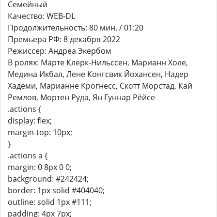
Семейный
Качество: WEB-DL
Продолжительность: 80 мин. / 01:20
Премьера РФ: 8 декабря 2022
Режиссер: Андреа Экербом
В ролях: Марте Клерк-Нильссен, Марианн Холе,
Медина Икбал, Лене Конгсвик Йохансен, Надер
Хадеми, Марианне Крогнесс, Скотт Морстад, Кай
Ремлов, Мортен Руда, Ян Гуннар Рёйсе
.actions {
display: flex;
margin-top: 10px;
}
.actions a {
margin: 0 8px 0 0;
background: #242424;
border: 1px solid #404040;
outline: solid 1px #111;
padding: 4px 7px;