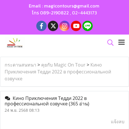
Email :
magicontours@gmail.com
โทร
089-2190822
,
02-4443173
กระดานสนทนา
>
คุยกับ Magic On Tour
>
Кино
Приключения Тедди 2022 в профессиональной
озвучке
Кино Приключения Тедди 2022 в
профессиональной озвучке
(365 อ่าน)
24 พ.ย. 2568 08:13
แจ้งลบ