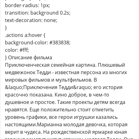
border-radius: 1px;
transition: background 0.2s;
text-decoration: none;
}
.actions a:hover {
background-color: #383838;
color: #fff;
} Описание фильма
Приключенческая семейная картина. Плюшевый
медвежонок Тедди - известная персона из многих
мировых фильмов и мультфильмов. В
&laquo;Приключения Тедди&raquo; его история
красочно показана. Кино доброе, в чем-то
душевное и простое. Такие проекты детям всегда
нравятся. Еще положительно стоит отметить
уровень графики, все герои игрушки казались
настоящими.Марианна молодая девочка, которая
верит в чудеса. На рождественской ярмарке юная