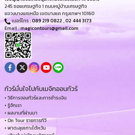
245 ซอยเศรษฐกิจ 1 ถนนหมู่บ้านเศรษฐกิจ
แขวงบางแคเหนือ เขตบางแค กรุงเทพฯ 10160
เบอร์โทร :
089 219 0822
,
02 444 3173
Email :
magicontours@gmail.com
ทัวร์มั่นใจไปกับเมจิกออนทัวร์
• วิธีการจองทัวร์และการชำระเงิน
• รู้จักเรา
• ผลงานที่ผ่านมา
• On Tour รายการทีวี
• พาตะลุยเกาะไต้หวัน