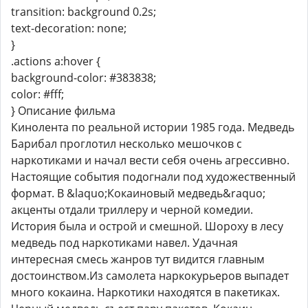
transition: background 0.2s;
text-decoration: none;
}
.actions a:hover {
background-color: #383838;
color: #fff;
} Описание фильма
Кинолента по реальной истории 1985 года. Медведь
Барибал проглотил несколько мешочков с
наркотиками и начал вести себя очень агрессивно.
Настоящие события подогнали под художественный
формат. В &laquo;Кокаиновый медведь&raquo;
акценты отдали триллеру и черной комедии.
История была и острой и смешной. Шороху в лесу
медведь под наркотиками навел. Удачная
интересная смесь жанров тут видится главным
достоинством.Из самолета наркокурьеров выпадет
много кокаина. Наркотики находятся в пакетиках.