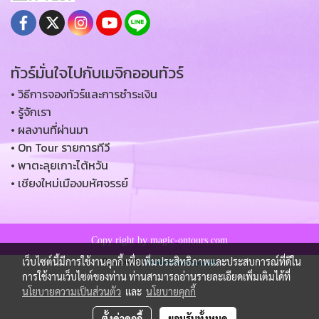
ทัวร์มั่นใจไปกับเมจิกออนทัวร์
• วิธีการจองทัวร์และการชำระเงิน
• รู้จักเรา
• ผลงานที่ผ่านมา
• On Tour รายการทีวี
• พาตะลุยเกาะไต้หวัน
• เชียงใหม่เมืองมหัศจรรย์
Copy right by magic-ontours.com
เว็บไซต์นี้มีการใช้งานคุกกี้ เพื่อเพิ่มประสิทธิภาพและประสบการณ์ที่ดีใน
Powered by
MakeWebEasy.com
การใช้งานเว็บไซต์ของท่าน ท่านสามารถอ่านรายละเอียดเพิ่มเติมได้ที่
นโยบายความเป็นส่วนตัว
และ
นโยบายคุกกี้
ตั้งค่าคุกกี้
ยอมรับทั้งหมด