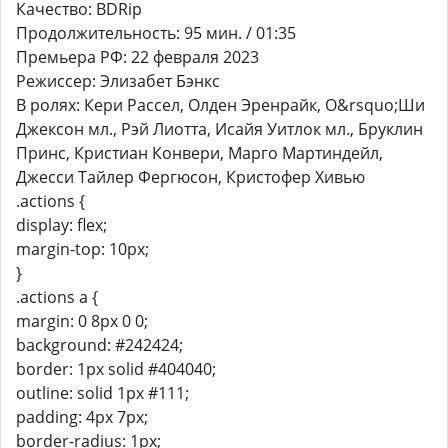
Качество: BDRip
Продолжительность: 95 мин. / 01:35
Премьера РФ: 22 февраля 2023
Режиссер: Элизабет Бэнкс
В ролях: Кери Рассел, Олден Эренрайк, О&rsquo;Ши
Джексон мл., Рэй Лиотта, Исайя Уитлок мл., Бруклин
Принс, Кристиан Конвери, Марго Мартиндейл,
Джесси Тайлер Фергюсон, Кристофер Хивью
.actions {
display: flex;
margin-top: 10px;
}
.actions a {
margin: 0 8px 0 0;
background: #242424;
border: 1px solid #404040;
outline: solid 1px #111;
padding: 4px 7px;
border-radius: 1px;