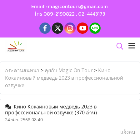
Email :
magicontours@gmail.com
โทร
089-2190822
,
02-4443173
กระดานสนทนา
>
คุยกับ Magic On Tour
>
Кино
Кокаиновый медведь 2023 в профессиональной
озвучке
Кино Кокаиновый медведь 2023 в
профессиональной озвучке
(370 อ่าน)
24 พ.ย. 2568 08:40
แจ้งลบ