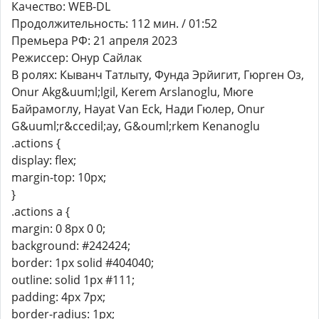
Качество: WEB-DL
Продолжительность: 112 мин. / 01:52
Премьера РФ: 21 апреля 2023
Режиссер: Онур Сайлак
В ролях: Кыванч Татлыту, Фунда Эрйигит, Гюрген Оз,
Onur Akg&uuml;lgil, Kerem Arslanoglu, Мюге
Байрамоглу, Hayat Van Eck, Нади Гюлер, Onur
G&uuml;r&ccedil;ay, G&ouml;rkem Kenanoglu
.actions {
display: flex;
margin-top: 10px;
}
.actions a {
margin: 0 8px 0 0;
background: #242424;
border: 1px solid #404040;
outline: solid 1px #111;
padding: 4px 7px;
border-radius: 1px;