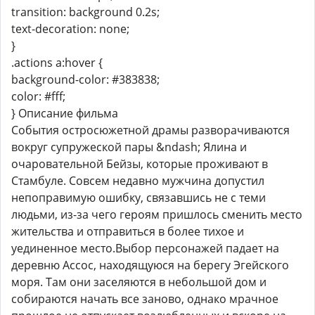
transition: background 0.2s;
text-decoration: none;
}
.actions a:hover {
background-color: #383838;
color: #fff;
} Описание фильма
События остросюжетной драмы разворачиваются
вокруг супружеской пары &ndash; Ялина и
очаровательной Бейзы, которые проживают в
Стамбуле. Совсем недавно мужчина допустил
непоправимую ошибку, связавшись не с теми
людьми, из-за чего героям пришлось сменить место
жительства и отправиться в более тихое и
уединенное место.Выбор персонажей падает на
деревню Ассос, находящуюся на берегу Эгейского
моря. Там они заселяются в небольшой дом и
собираются начать все заново, однако мрачное