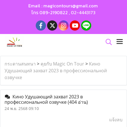
Email :
magicontours@gmail.com
โทร
089-2190822
,
02-4443173
กระดานสนทนา
>
คุยกับ Magic On Tour
>
Кино
Удушающий захват 2023 в профессиональной
озвучке
Кино Удушающий захват 2023 в
профессиональной озвучке
(404 อ่าน)
24 พ.ย. 2568 09:10
แจ้งลบ