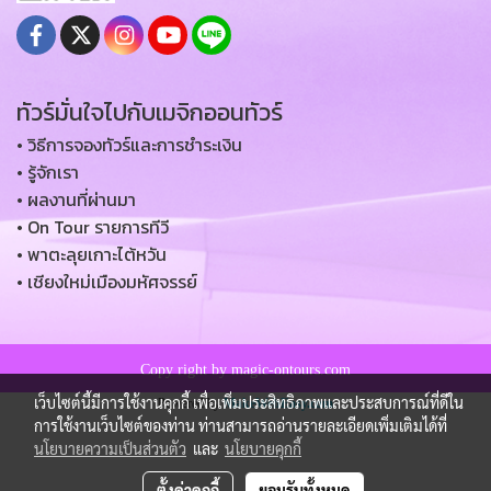
ทัวร์มั่นใจไปกับเมจิกออนทัวร์
• วิธีการจองทัวร์และการชำระเงิน
• รู้จักเรา
• ผลงานที่ผ่านมา
• On Tour รายการทีวี
• พาตะลุยเกาะไต้หวัน
• เชียงใหม่เมืองมหัศจรรย์
Copy right by magic-ontours.com
เว็บไซต์นี้มีการใช้งานคุกกี้ เพื่อเพิ่มประสิทธิภาพและประสบการณ์ที่ดีใน
Powered by
MakeWebEasy.com
การใช้งานเว็บไซต์ของท่าน ท่านสามารถอ่านรายละเอียดเพิ่มเติมได้ที่
นโยบายความเป็นส่วนตัว
และ
นโยบายคุกกี้
ตั้งค่าคุกกี้
ยอมรับทั้งหมด