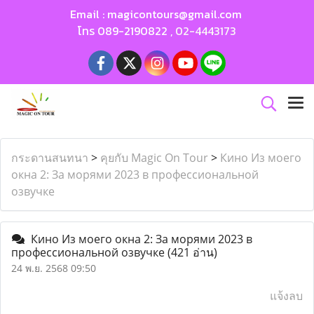
Email :
magicontours@gmail.com
โทร
089-2190822
,
02-4443173
กระดานสนทนา
>
คุยกับ Magic On Tour
>
Кино Из моего
окна 2: За морями 2023 в профессиональной
озвучке
Кино Из моего окна 2: За морями 2023 в
профессиональной озвучке
(421 อ่าน)
24 พ.ย. 2568 09:50
แจ้งลบ