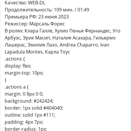
Качество: WEB-DL
Продолжительность: 109 мин. / 01:49
Премьера РФ: 23 июня 2023
Режиссер: Марсаль Форес
В ролях: Клара Галле, Хулио Пенья Фернандес, Уго
Арбуэс, Эрик Масип, Наталия Асахара, Гильермо
Лашерас, Эмилия Лазо, Andrea Chaparro, Ivan
Lapadula Montes, Карла Тоус
.actions {
display: flex;
margin-top: 10px;
}
.actions a {
margin: 0 8px 0 0;
background: #242424;
border: 1px solid #404040;
outline: solid 1px #111;
padding: 4px 7px;
border-radius: 1px;