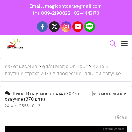
Email :
magicontours@gmail.com
โทร
089-2190822
,
02-4443173
กระดานสนทนา
>
คุยกับ Magic On Tour
>
Кино В
паутине страха 2023 в профессиональной озвучке
Кино В паутине страха 2023 в профессиональной
озвучке
(370 อ่าน)
24 พ.ย. 2568 10:12
แจ้งลบ