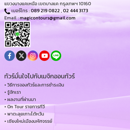
แขวงบางแคเหนือ เขตบางแค กรุงเทพฯ 10160
เบอร์โทร :
089 219 0822
,
02 444 3173
Email :
magicontours@gmail.com
ทัวร์มั่นใจไปกับเมจิกออนทัวร์
• วิธีการจองทัวร์และการชำระเงิน
• รู้จักเรา
• ผลงานที่ผ่านมา
• On Tour รายการทีวี
• พาตะลุยเกาะไต้หวัน
• เชียงใหม่เมืองมหัศจรรย์