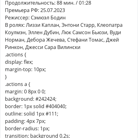
Продолжительность: 88 мин. / 01:28
Премьера РФ: 25.07.2023
Режиссер: Сэмюэл Бодин
В ролях: Лиззи Каплан, Энтони Старр, Клеопатра
Коулмэн, Эллен Дубин, Люк Самсон Бьюзи, Вуди
Норман, Дебора Жечева, Стефани Томас, Джей
Ринкон, Джесси Сара Вилински
.actions {
display: flex;
margin-top: 10px;
}
.actions a {
margin: 0 8px 0 0;
background: #242424;
border: 1px solid #404040;
outline: solid 1px #111;
padding: 4px 7px;
border-radius: 1px;
transition: background 0.2s;