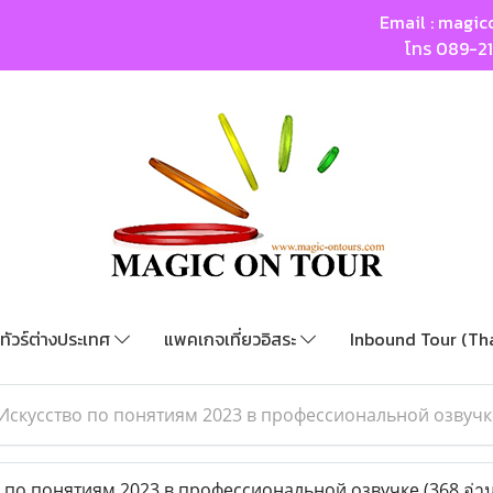
Email :
magic
โทร
089-2
ทัวร์ต่างประเทศ
แพคเกจเที่ยวอิสระ
Inbound Tour (Th
Искусство по понятиям 2023 в профессиональной озвучк
 по понятиям 2023 в профессиональной озвучке
(368 อ่า