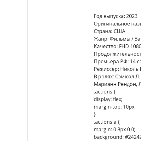
Год выпуска: 2023
Оригинальное назв
Страна: США
Жанр: Фильмы / За
Качество: FHD 108
Продолжительность:
Премьера РФ: 14 с
Режиссер: Николь
В ролях: Сэмюэл Л
Марианн Рендон, 
.actions {
display: flex;
margin-top: 10px;
}
.actions a {
margin: 0 8px 0 0;
background: #24242