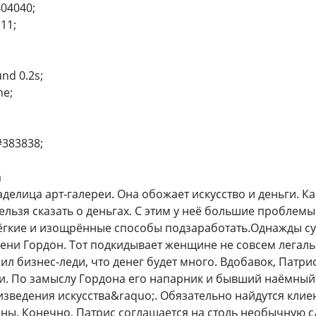
404040;
111;
und 0.2s;
ne;
#383838;
а
делица арт-галереи. Она обожает искусство и деньги. К
нельзя сказать о деньгах. С этим у неё большие пробле
лёгкие и изощрённые способы подзаработать.Однажды с
ени Гордон. Тот подкидывает женщине не совсем легал
ерил бизнес-леди, что денег будет много. Вдобавок, Пат
 По замыслу Гордона его напарник и бывший наёмный 
изведения искусства&raquo;. Обязательно найдутся клиен
ны. Конечно, Патрис соглашается на столь необычную сд