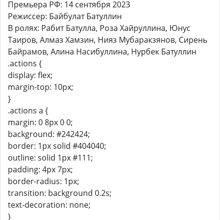
Премьера РФ: 14 сентября 2023
Режиссер: Байбулат Батуллин
В ролях: Рабит Батулла, Роза Хайруллина, Юнус
Таиров, Алмаз Хамзин, Нияз Мубаракзянов, Сирень
Байрамов, Алина Насибуллина, Нурбек Батуллин
.actions {
display: flex;
margin-top: 10px;
}
.actions a {
margin: 0 8px 0 0;
background: #242424;
border: 1px solid #404040;
outline: solid 1px #111;
padding: 4px 7px;
border-radius: 1px;
transition: background 0.2s;
text-decoration: none;
}