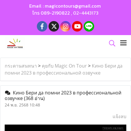
Email :
magicontours@gmail.com
โทร
089-2190822
,
02-4443173
กระดานสนทนา
>
คุยกับ Magic On Tour
>
Кино Бери да
помни 2023 в профессиональной озвучке
Кино Бери да помни 2023 в профессиональной
озвучке
(368 อ่าน)
24 พ.ย. 2568 10:48
แจ้งลบ