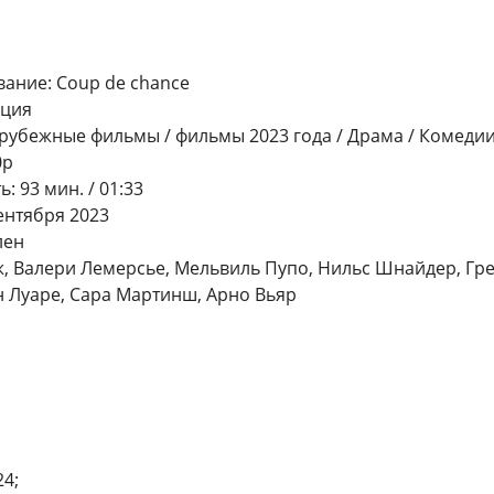
ание: Coup de chance
нция
рубежные фильмы / фильмы 2023 года / Драма / Комедии
0p
 93 мин. / 01:33
ентября 2023
лен
аж, Валери Лемерсье, Мельвиль Пупо, Нильс Шнайдер, Гре
 Луаре, Сара Мартинш, Арно Вьяр
4;