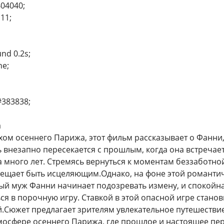
404040;
111;
und 0.2s;
ne;
#383838;
а
ом осеннего Парижа, этот фильм рассказывает о Фанни,
 внезапно пересекается с прошлым, когда она встречает
а много лет. Стремясь вернуться к моментам беззаботно
ещает быть исцеляющим.Однако, на фоне этой романти
ый муж Фанни начинает подозревать измену, и спокойн
 в порочную игру. Ставкой в этой опасной игре станови
.Сюжет предлагает зрителям увлекательное путешествие 
осфере осеннего Парижа, где прошлое и настоящее пер