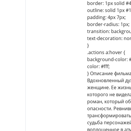
border: 1px solid #
outline: solid 1px #
padding: 4px 7px;
border-radius: 1px;
transition: backgro
text-decoration: no
}
.actions a:hover {
background-color: 
color: #fff;
} Описание фильм
Вдохновленный дух
женщине. Ее жизнь
которого не видел
роман, который об
опасности. Ревнив
трансформироваться
судьба персонажей
воплощенное в атм