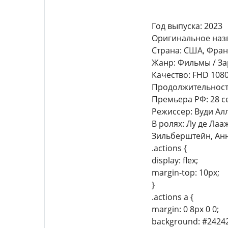
Год выпуска: 2023
Оригинальное назв
Страна: США, Фра
Жанр: Фильмы / За
Качество: FHD 108
Продолжительность:
Премьера РФ: 28 с
Режиссер: Вуди Ал
В ролях: Лу де Ла
Зильберштейн, Анн
.actions {
display: flex;
margin-top: 10px;
}
.actions a {
margin: 0 8px 0 0;
background: #24242