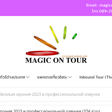
Email :
magic
โทร
089-2
ทัวร์ต่างประเทศ
แพคเกจเที่ยวอิสระ
Inbound Tour (Th
Великая ирония 2023 в профессиональной озвучке
рония 2023 в профессиональной озвучке
(374 อ่าน)