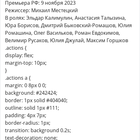
Премьера РФ: 9 ноября 2023
Режиссер: Михаил Местецкий
В ролях: Эльдар Калимулин, Анастасия Талызина,
Юра Борисов, Дмитрий Быковский-Ромашов, Юлия
Ромашина, Олег Васильков, Роман Евдокимов,
Велимир Русаков, Юлия Джулай, Максим Горшков
.actions {
display: flex;
margin-top: 10px;
}
.actions a {
margin: 0 8px 0 0;
background: #242424;
border: 1px solid #404040;
outline: solid 1px #111;
padding: 4px 7px;
border-radius: 1px;
transition: background 0.2s;
text-decoration: none;