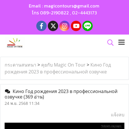
Email :
magicontours@gmail.com
โทร
089-2190822
,
02-4443173
กระดานสนทนา
>
คุยกับ Magic On Tour
>
Кино Год
рождения 2023 в профессиональной озвучке
Кино Год рождения 2023 в профессиональной
озвучке
(369 อ่าน)
24 พ.ย. 2568 11:34
แจ้งลบ