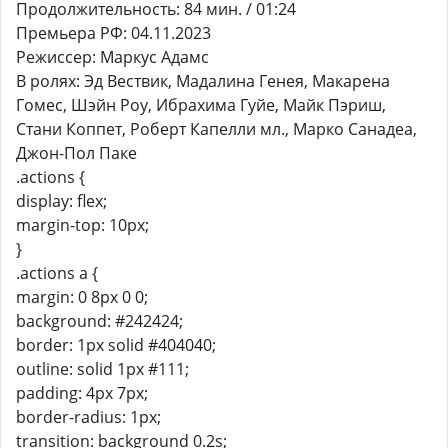
Продолжительность: 84 мин. / 01:24
Премьера РФ: 04.11.2023
Режиссер: Маркус Адамс
В ролях: Эд Вествик, Мадалина Генея, Макарена
Гомес, Шэйн Роу, Ибрахима Гуйе, Майк Пэриш,
Стани Коппет, Роберт Капелли мл., Марко Санадеа,
Джон-Пол Паке
.actions {
display: flex;
margin-top: 10px;
}
.actions a {
margin: 0 8px 0 0;
background: #242424;
border: 1px solid #404040;
outline: solid 1px #111;
padding: 4px 7px;
border-radius: 1px;
transition: background 0.2s;