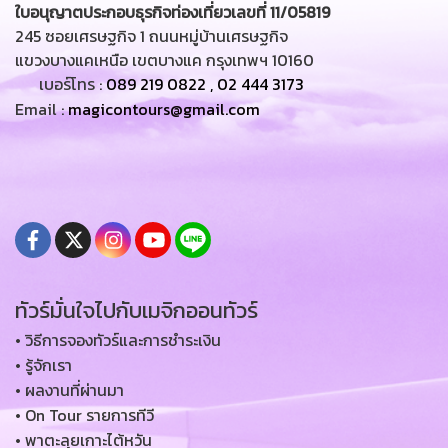
ใบอนุญาตประกอบธุรกิจท่องเที่ยวเลขที่ 11/05819
245 ซอยเศรษฐกิจ 1 ถนนหมู่บ้านเศรษฐกิจ
แขวงบางแคเหนือ เขตบางแค กรุงเทพฯ 10160
เบอร์โทร :
089 219 0822
,
02 444 3173
Email :
magicontours@gmail.com
ทัวร์มั่นใจไปกับเมจิกออนทัวร์
• วิธีการจองทัวร์และการชำระเงิน
• รู้จักเรา
• ผลงานที่ผ่านมา
• On Tour รายการทีวี
• พาตะลุยเกาะไต้หวัน