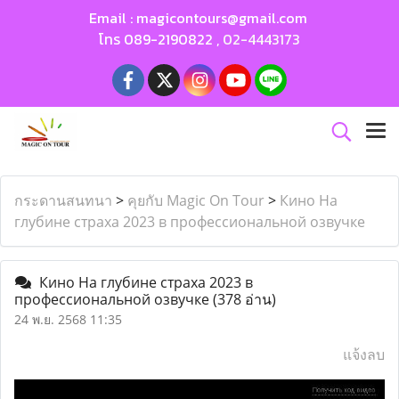
Email :
magicontours@gmail.com
โทร
089-2190822
,
02-4443173
กระดานสนทนา
>
คุยกับ Magic On Tour
>
Кино На
глубине страха 2023 в профессиональной озвучке
Кино На глубине страха 2023 в
профессиональной озвучке
(378 อ่าน)
24 พ.ย. 2568 11:35
แจ้งลบ