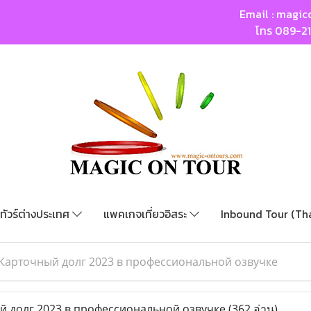
Email :
magic
โทร
089-2
ทัวร์ต่างประเทศ
แพคเกจเที่ยวอิสระ
Inbound Tour (Th
Карточный долг 2023 в профессиональной озвучке
 долг 2023 в профессиональной озвучке
(362 อ่าน)