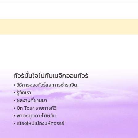
ทัวร์มั่นใจไปกับเมจิกออนทัวร์
• วิธีการจองทัวร์และการชำระเงิน
• รู้จักเรา
• ผลงานที่ผ่านมา
• On Tour รายการทีวี
• พาตะลุยเกาะไต้หวัน
• เชียงใหม่เมืองมหัศจรรย์