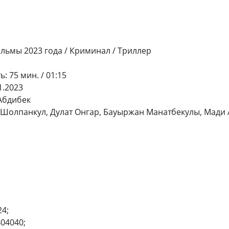
льмы 2023 года / Криминал / Триллер
 75 мин. / 01:15
1.2023
Абдибек
н Шолпанкул, Дулат Онгар, Бауыржан Манатбекулы, Мади
4;
404040;