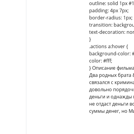
outline: solid 1px #
padding: 4px 7px;
border-radius: 1px;
transition: backgro
text-decoration: no
}
.actions a:hover {
background-color: 
color: #fff;
} Описание фильм
Два родных брата 
связался с кримин
довольно порядочн
деньги и однажды 
не отдаст деньги в
суммы денег, но М