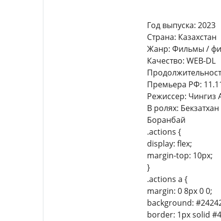
Год выпуска: 2023
Страна: Казахстан
Жанр: Фильмы / фи
Качество: WEB-DL
Продолжительность:
Премьера РФ: 11.1
Режиссер: Чингиз 
В ролях: Бекзатха
Боранбай
.actions {
display: flex;
margin-top: 10px;
}
.actions a {
margin: 0 8px 0 0;
background: #24242
border: 1px solid #