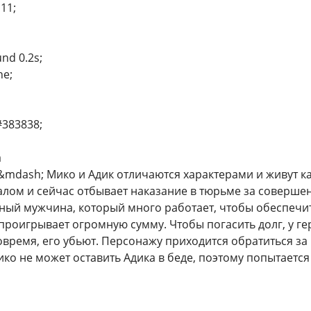
111;
und 0.2s;
ne;
#383838;
а
&mdash; Мико и Адик отличаются характерами и живут к
алом и сейчас отбывает наказание в тюрьме за соверше
ый мужчина, который много работает, чтобы обеспечить
проигрывает огромную сумму. Чтобы погасить долг, у гер
овремя, его убьют. Персонажу приходится обратиться за 
ико не может оставить Адика в беде, поэтому попытается