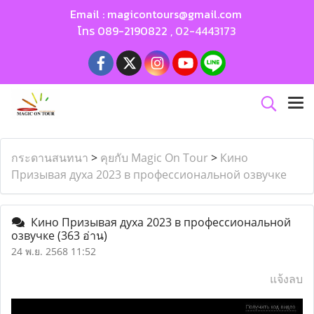
Email :
magicontours@gmail.com
โทร
089-2190822
,
02-4443173
กระดานสนทนา
>
คุยกับ Magic On Tour
>
Кино
Призывая духа 2023 в профессиональной озвучке
Кино Призывая духа 2023 в профессиональной
озвучке
(363 อ่าน)
24 พ.ย. 2568 11:52
แจ้งลบ