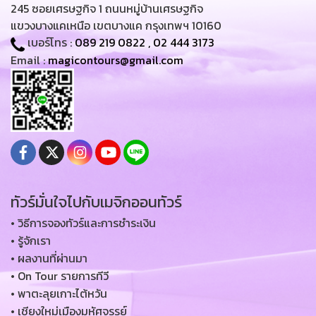
245 ซอยเศรษฐกิจ 1 ถนนหมู่บ้านเศรษฐกิจ
แขวงบางแคเหนือ เขตบางแค กรุงเทพฯ 10160
เบอร์โทร :
089 219 0822
,
02 444 3173
Email :
magicontours@gmail.com
ทัวร์มั่นใจไปกับเมจิกออนทัวร์
• วิธีการจองทัวร์และการชำระเงิน
• รู้จักเรา
• ผลงานที่ผ่านมา
• On Tour รายการทีวี
• พาตะลุยเกาะไต้หวัน
• เชียงใหม่เมืองมหัศจรรย์