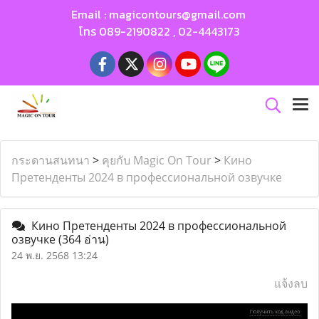
Email :
magicontours@gmail.com
โทร
089-2190822
,
02-4443173
กระดานสนทนา
>
คุยกับ Magic On Tour
>
Кино
Претенденты 2024 в профессиональной озвучке
Кино Претенденты 2024 в профессиональной
озвучке
(364 อ่าน)
24 พ.ย. 2568 13:24
แจ้งลบ