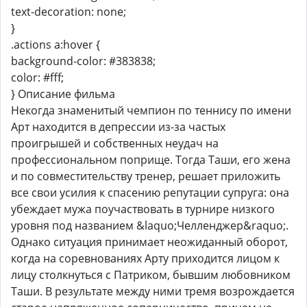
text-decoration: none;
}
.actions a:hover {
background-color: #383838;
color: #fff;
} Описание фильма
Некогда знаменитый чемпион по теннису по имени
Арт находится в депрессии из-за частых
проигрышей и собственных неудач на
профессиональном поприще. Тогда Таши, его жена
и по совместительству тренер, решает приложить
все свои усилия к спасению репутации супруга: она
убеждает мужа поучаствовать в турнире низкого
уровня под названием &laquo;Челленджер&raquo;.
Однако ситуация принимает неожиданный оборот,
когда на соревнованиях Арту приходится лицом к
лицу столкнуться с Патриком, бывшим любовником
Таши. В результате между ними тремя возрождается