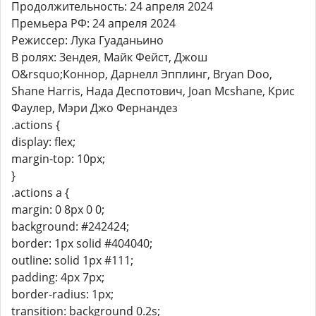
Продолжительность: 24 апреля 2024
Премьера РФ: 24 апреля 2024
Режиссер: Лука Гуаданьино
В ролях: Зендея, Майк Фейст, Джош
О&rsquo;Коннор, Дарнелл Эпплинг, Bryan Doo,
Shane Harris, Нада Деспотович, Joan Mcshane, Крис
Фаулер, Мэри Джо Фернандез
.actions {
display: flex;
margin-top: 10px;
}
.actions a {
margin: 0 8px 0 0;
background: #242424;
border: 1px solid #404040;
outline: solid 1px #111;
padding: 4px 7px;
border-radius: 1px;
transition: background 0.2s;