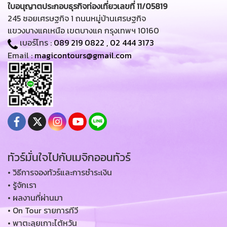
ใบอนุญาตประกอบธุรกิจท่องเที่ยวเลขที่ 11/05819
245 ซอยเศรษฐกิจ 1 ถนนหมู่บ้านเศรษฐกิจ
แขวงบางแคเหนือ เขตบางแค กรุงเทพฯ 10160
เบอร์โทร :
089 219 0822
,
02 444 3173
Email :
magicontours@gmail.com
ทัวร์มั่นใจไปกับเมจิกออนทัวร์
• วิธีการจองทัวร์และการชำระเงิน
• รู้จักเรา
• ผลงานที่ผ่านมา
• On Tour รายการทีวี
• พาตะลุยเกาะไต้หวัน