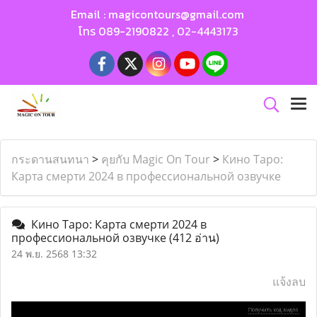
Email :
magicontours@gmail.com
โทร
089-2190822
,
02-4443173
กระดานสนทนา
>
คุยกับ Magic On Tour
>
Кино Таро:
Карта смерти 2024 в профессиональной озвучке
Кино Таро: Карта смерти 2024 в
профессиональной озвучке
(412 อ่าน)
24 พ.ย. 2568 13:32
แจ้งลบ