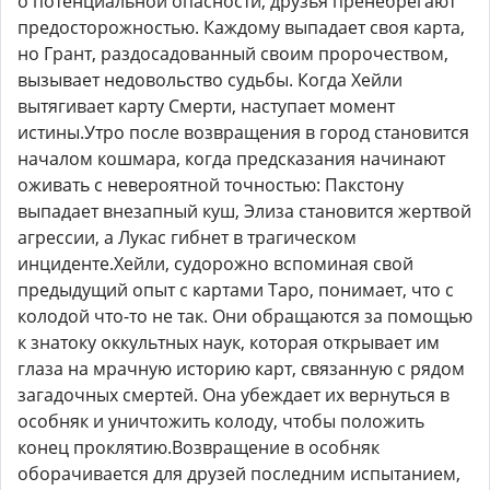
о потенциальной опасности, друзья пренебрегают
предосторожностью. Каждому выпадает своя карта,
но Грант, раздосадованный своим пророчеством,
вызывает недовольство судьбы. Когда Хейли
вытягивает карту Смерти, наступает момент
истины.Утро после возвращения в город становится
началом кошмара, когда предсказания начинают
оживать с невероятной точностью: Пакстону
выпадает внезапный куш, Элиза становится жертвой
агрессии, а Лукас гибнет в трагическом
инциденте.Хейли, судорожно вспоминая свой
предыдущий опыт с картами Таро, понимает, что с
колодой что-то не так. Они обращаются за помощью
к знатоку оккультных наук, которая открывает им
глаза на мрачную историю карт, связанную с рядом
загадочных смертей. Она убеждает их вернуться в
особняк и уничтожить колоду, чтобы положить
конец проклятию.Возвращение в особняк
оборачивается для друзей последним испытанием,