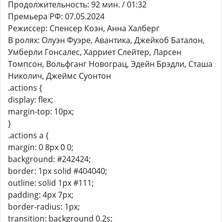
Продолжительность: 92 мин. / 01:32
Премьера РФ: 07.05.2024
Режиссер: Спенсер Коэн, Анна Халберг
В ролях: Олуэн Фуэре, Авантика, Джейкоб Баталон,
Умберли Гонсалес, Харриет Слейтер, Ларсен
Томпсон, Вольфганг Новограц, Эдейн Брэдли, Сташа
Николич, Джеймс Суонтон
.actions {
display: flex;
margin-top: 10px;
}
.actions a {
margin: 0 8px 0 0;
background: #242424;
border: 1px solid #404040;
outline: solid 1px #111;
padding: 4px 7px;
border-radius: 1px;
transition: background 0.2s;