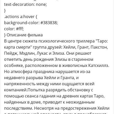
text-decoration: none;
}
.actions a:hover {
background-color: #383838;
color: #fff;
} Описание фильма
В центре сюжета психологического триллера "Таро:
карта смерти" группа друзей: Хейли, Грант, Пакстон,
Пейдж, Мэдлин, Лукас и Элиза. Они решают
отметить день рождения Элизы в старинном
особняке, расположенном в живописных Катскиллз.
Но атмосфера праздника нарушается из-за
недавнего разрыва Хейли и Гранта, и
напряженность между ними ощущается всей
компанией.Попытка разрядить обстановку с
помощью сеанса гадания на древних картах Таро,
найденных в доме, приводит к неожиданным
последствиям. Несмотря на предостережения Хейли