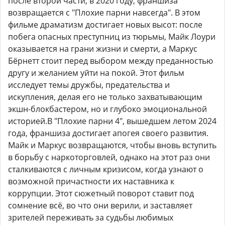
после второй части, в 2020 году, франшиза
возвращается с "Плохие парни навсегда". В этом
фильме драматизм достигает новых высот: после
побега опасных преступниц из тюрьмы, Майк Лоури
оказывается на грани жизни и смерти, а Маркус
Бёрнетт стоит перед выбором между преданностью
другу и желанием уйти на покой. Этот фильм
исследует темы дружбы, предательства и
искупления, делая его не только захватывающим
экшн-блокбастером, но и глубоко эмоциональной
историей.В "Плохие парни 4", вышедшем летом 2024
года, франшиза достигает апогея своего развития.
Майк и Маркус возвращаются, чтобы вновь вступить
в борьбу с наркоторговлей, однако на этот раз они
сталкиваются с личным кризисом, когда узнают о
возможной причастности их наставника к
коррупции. Этот сюжетный поворот ставит под
сомнение всё, во что они верили, и заставляет
зрителей переживать за судьбы любимых