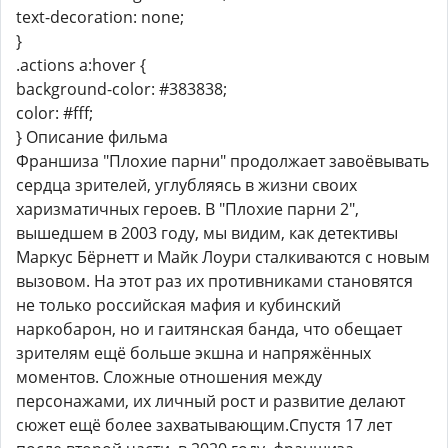
text-decoration: none;
}
.actions a:hover {
background-color: #383838;
color: #fff;
} Описание фильма
Франшиза "Плохие парни" продолжает завоёвывать
сердца зрителей, углубляясь в жизни своих
харизматичных героев. В "Плохие парни 2",
вышедшем в 2003 году, мы видим, как детективы
Маркус Бёрнетт и Майк Лоури сталкиваются с новым
вызовом. На этот раз их противниками становятся
не только российская мафия и кубинский
наркобарон, но и гаитянская банда, что обещает
зрителям ещё больше экшна и напряжённых
моментов. Сложные отношения между
персонажами, их личный рост и развитие делают
сюжет ещё более захватывающим.Спустя 17 лет