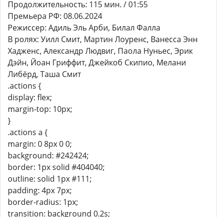
Продолжительность: 115 мин. / 01:55
Премьера РФ: 08.06.2024
Режиссер: Адиль Эль Арби, Билал Фалла
В ролях: Уилл Смит, Мартин Лоуренс, Ванесса Энн
Хадженс, Александр Людвиг, Паола Нуньес, Эрик
Дэйн, Йоан Гриффит, Джейкоб Скипио, Мелани
Либёрд, Таша Смит
.actions {
display: flex;
margin-top: 10px;
}
.actions a {
margin: 0 8px 0 0;
background: #242424;
border: 1px solid #404040;
outline: solid 1px #111;
padding: 4px 7px;
border-radius: 1px;
transition: background 0.2s;