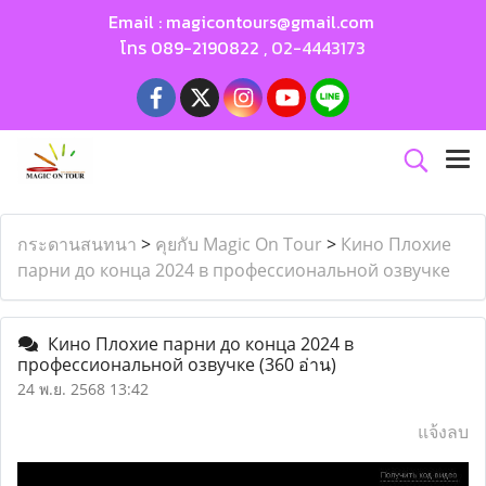
Email :
magicontours@gmail.com
โทร
089-2190822
,
02-4443173
กระดานสนทนา
>
คุยกับ Magic On Tour
>
Кино Плохие
парни до конца 2024 в профессиональной озвучке
Кино Плохие парни до конца 2024 в
профессиональной озвучке
(360 อ่าน)
24 พ.ย. 2568 13:42
แจ้งลบ